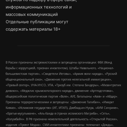
информационных технологий и
массовых коммуникаций
Отдельные публикации могут
содержать материалы 18+
В России признаны экстремистскими и запрещены организации: ФБК (Фонд
борьбы с коррупцией, признан иноагентом), Штабы Навального, «Национал-
большевистская партия», «Свидетели Иеговы», «Армия воли народа», «Русский
общенациональный союз», «Движение против нелегальной иммиграции»,
«Правый сектор», УНА-УНСО, УПА, «Тризуб им. Степана Бандеры», «Мизантропик
дивижн», «Меджлис крымскотатарского народа», движение «Артподготовка»,
общероссийская политическая партия «Воля», АУЕ, батальоны «Азов» и «Айдар».
Признаны террористическими и запрещены: «Движение Талибан», «Имарат
Кавказ», «Исламское государство» (ИГ, ИГИЛ), Джебхад-ан-Нусра, «АУМ Синрике»,
«Братья-мусульмане», «Аль-Каида в странах исламского Магриба», «Сеть»,
«Колумбайн». В РФ признана нежелательной деятельность «Открытой России»,
издания «Проект Медиа». СМИ-иноагентами признаны: телеканал «Дождь»,