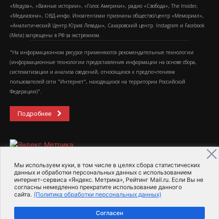
«Медуза», «Важные истории», «Голос Америки», радио «Свобода», The Insider,
«Медиазона», ОВД-инфо. Иноагентами признаны общество/центр «Мемориал»,
«Аналитический Центр Юрия Левады», Сахаровский центр. Instagram и Facebook
(Metа) запрещены в РФ за экстремизм.
"На информационном ресурсе применяются рекомендательные технологии
(информационные технологии предоставления информации на основе сбора,
систематизации и анализа сведений, относящихся к предпочтениям
пользователей сети "Интернет", находящихся на территории Российской
Федерации)".
Подробнее
Мы используем куки, в том числе в целях сбора статистических
данных и обработки персональных данных с использованием
интернет-сервиса «Яндекс. Метрика», Рейтинг Mail.ru. Если Вы не
2015-2026- Информационное агентство МедиаПоток
согласны немедленно прекратите использование данного
сайта.
(Политика обработки персональных данных)
Для справки
Об издании
Пользовательское соглашение
Согласен
Политика обработки персональных данных