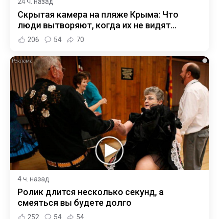
24 ч. назад
Скрытая камера на пляже Крыма: Что
люди вытворяют, когда их не видят...
206
54
70
i
4 ч. назад
Ролик длится несколько секунд, а
смеяться вы будете долго
252
54
54