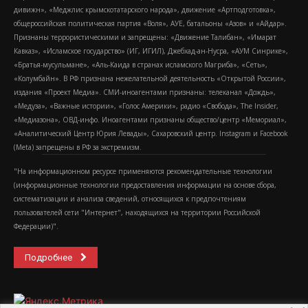
дивижн», «Меджлис крымскотатарского народа», движение «Артподготовка»,
общероссийская политическая партия «Воля», АУЕ, батальоны «Азов» и «Айдар».
Признаны террористическими и запрещены: «Движение Талибан», «Имарат
Кавказ», «Исламское государство» (ИГ, ИГИЛ), Джебхад-ан-Нусра, «АУМ Синрике»,
«Братья-мусульмане», «Аль-Каида в странах исламского Магриба», «Сеть»,
«Колумбайн». В РФ признана нежелательной деятельность «Открытой России»,
издания «Проект Медиа». СМИ-иноагентами признаны: телеканал «Дождь»,
«Медуза», «Важные истории», «Голос Америки», радио «Свобода», The Insider,
«Медиазона», ОВД-инфо. Иноагентами признаны общество/центр «Мемориал»,
«Аналитический Центр Юрия Левады», Сахаровский центр. Instagram и Facebook
(Metа) запрещены в РФ за экстремизм.
"На информационном ресурсе применяются рекомендательные технологии
(информационные технологии предоставления информации на основе сбора,
систематизации и анализа сведений, относящихся к предпочтениям
пользователей сети "Интернет", находящихся на территории Российской
Федерации)".
Подробнее