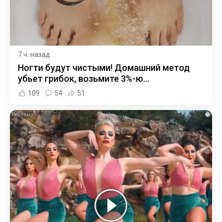
7 ч. назад
Ногти будут чистыми! Домашний метод
убьет грибок, возьмите 3%-ю…
109
54
51
i