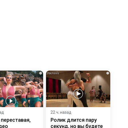
i
i
зад
22 ч. назад
 переставая,
Ролик длится пару
део
секунд, но вы будете