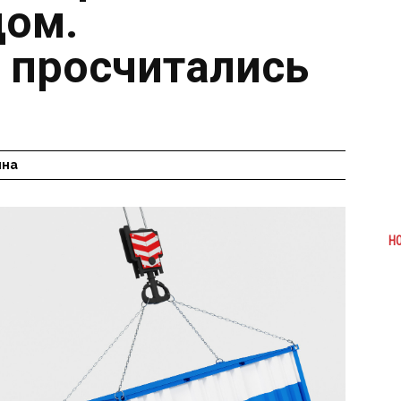
дом.
 просчитались
ина
Н