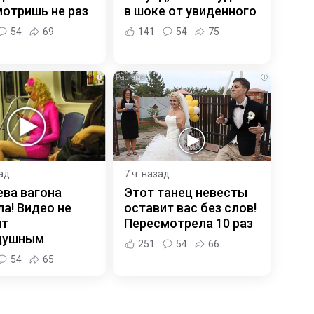
отришь не раз
в шоке от увиденного
54
69
141
54
75
i
i
зад
7 ч. назад
ева вагона
Этот танец невесты
а! Видео не
оставит вас без слов!
ит
Пересмотрела 10 раз
душным
251
54
66
54
65