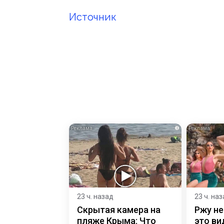
Источник
i
23 ч. назад
23 ч. на
Скрытая камера на
Ржу не
пляже Крыма: Что
это ви