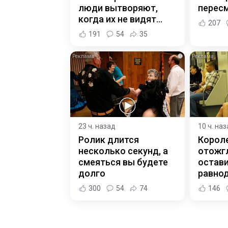
люди вытворяют,
пересм
когда их не видят...
207
191
54
35
i
23 ч. назад
10 ч. на
Ролик длится
Корол
несколько секунд, а
отожгл
смеяться вы будете
остав
долго
равно
300
54
74
146