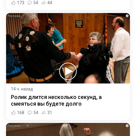
173
54
44
i
14 ч. назад
Ролик длится несколько секунд, а
смеяться вы будете долго
168
54
31
i