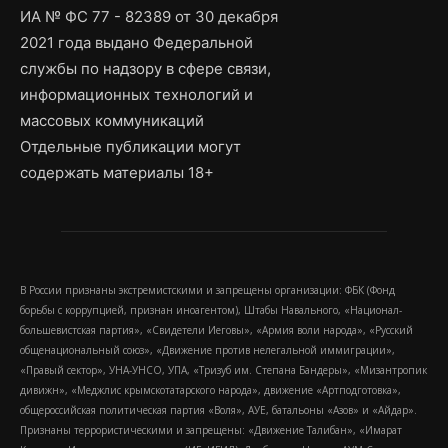
ИА № ФС 77 - 82389 от 30 декабря
2021 года выдано Федеральной
службы по надзору в сфере связи,
информационных технологий и
массовых коммуникаций
Отдельные публикации могут
содержать материалы 18+
В России признаны экстремистскими и запрещены организации: ФБК (Фонд
борьбы с коррупцией, признан иноагентом), Штабы Навального, «Национал-
большевистская партия», «Свидетели Иеговы», «Армия воли народа», «Русский
общенациональный союз», «Движение против нелегальной иммиграции»,
«Правый сектор», УНА-УНСО, УПА, «Тризуб им. Степана Бандеры», «Мизантропик
дивижн», «Меджлис крымскотатарского народа», движение «Артподготовка»,
общероссийская политическая партия «Воля», АУЕ, батальоны «Азов» и «Айдар».
Признаны террористическими и запрещены: «Движение Талибан», «Имарат