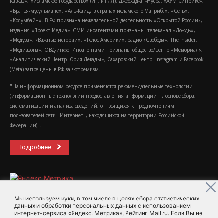
Кавказ», «Исламское государство» (ИГ, ИГИЛ), Джебхад-ан-Нусра, «АУМ Синрике»,
«Братья-мусульмане», «Аль-Каида в странах исламского Магриба», «Сеть»,
«Колумбайн». В РФ признана нежелательной деятельность «Открытой России»,
издания «Проект Медиа». СМИ-иноагентами признаны: телеканал «Дождь»,
«Медуза», «Важные истории», «Голос Америки», радио «Свобода», The Insider,
«Медиазона», ОВД-инфо. Иноагентами признаны общество/центр «Мемориал»,
«Аналитический Центр Юрия Левады», Сахаровский центр. Instagram и Facebook
(Metа) запрещены в РФ за экстремизм.
"На информационном ресурсе применяются рекомендательные технологии
(информационные технологии предоставления информации на основе сбора,
систематизации и анализа сведений, относящихся к предпочтениям
пользователей сети "Интернет", находящихся на территории Российской
Федерации)".
Подробнее
Мы используем куки, в том числе в целях сбора статистических
данных и обработки персональных данных с использованием
интернет-сервиса «Яндекс. Метрика», Рейтинг Mail.ru. Если Вы не