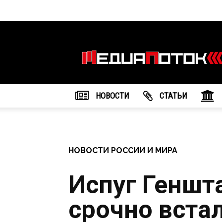
Информационное
агентство
"МедиаПоток"
НОВОСТИ
CТАТЬИ
НОВОСТИ РОССИИ И МИРА
Испуг Геншт
срочно вста