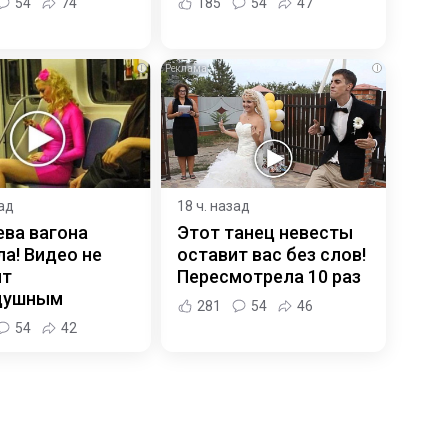
54
74
185
54
47
i
i
зад
18 ч. назад
ева вагона
Этот танец невесты
а! Видео не
оставит вас без слов!
ит
Пересмотрела 10 раз
душным
281
54
46
54
42