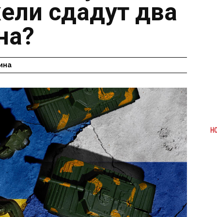
ели сдадут два
на?
ина
Н