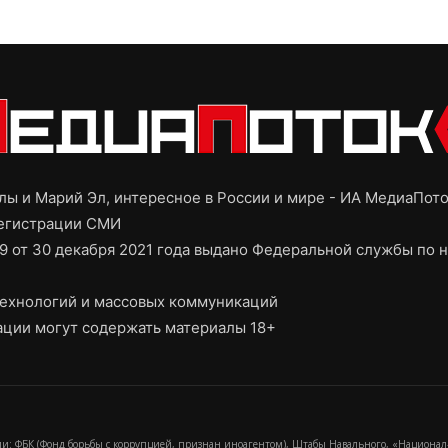
ы и Марий Эл, интересное в России и мире - ИА МедиаПот
регистрации СМИ
9 от 30 декабря 2021 года выдано Федеральной службы по н
ехнологий и массовых коммуникаций
ции могут содержать материалы 18+
и: ФБК (Фонд борьбы с коррупцией, признан иноагентом), Штабы Навального, «Национал