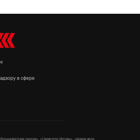
ок
адзору в сфере
-большевистская партия», «Свидетели Иеговы», «Армия воли