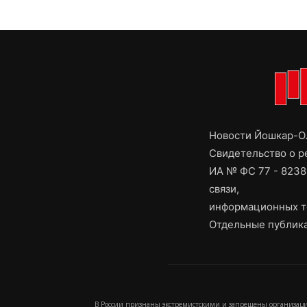
Новости Йошкар-Ол
Свидетельство о 
ИА № ФС 77 - 8238
связи,
информационных т
Отдельные публика
В России признаны экстремистскими и запрещены организаци