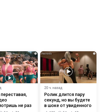
i
i
д
20 ч. назад
 переставая,
Ролик длится пару
део
секунд, но вы будете
отришь не раз
в шоке от увиденного