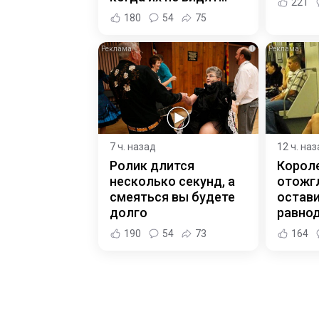
221
180
54
75
i
7 ч. назад
12 ч. на
Ролик длится
Корол
несколько секунд, а
отожгл
смеяться вы будете
остав
долго
равно
190
54
73
164