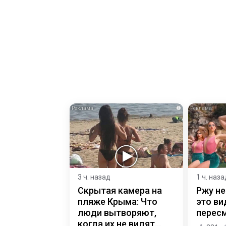
i
3 ч. назад
1 ч. наза
Скрытая камера на
Ржу не
пляже Крыма: Что
это ви
люди вытворяют,
пересм
когда их не видят...