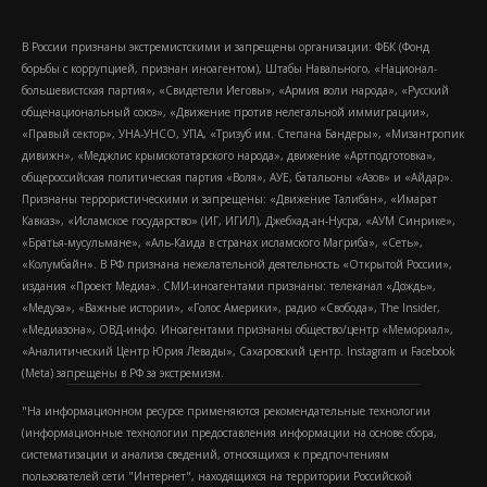
В России признаны экстремистскими и запрещены организации: ФБК (Фонд
борьбы с коррупцией, признан иноагентом), Штабы Навального, «Национал-
большевистская партия», «Свидетели Иеговы», «Армия воли народа», «Русский
общенациональный союз», «Движение против нелегальной иммиграции»,
«Правый сектор», УНА-УНСО, УПА, «Тризуб им. Степана Бандеры», «Мизантропик
дивижн», «Меджлис крымскотатарского народа», движение «Артподготовка»,
общероссийская политическая партия «Воля», АУЕ, батальоны «Азов» и «Айдар».
Признаны террористическими и запрещены: «Движение Талибан», «Имарат
Кавказ», «Исламское государство» (ИГ, ИГИЛ), Джебхад-ан-Нусра, «АУМ Синрике»,
«Братья-мусульмане», «Аль-Каида в странах исламского Магриба», «Сеть»,
«Колумбайн». В РФ признана нежелательной деятельность «Открытой России»,
издания «Проект Медиа». СМИ-иноагентами признаны: телеканал «Дождь»,
«Медуза», «Важные истории», «Голос Америки», радио «Свобода», The Insider,
«Медиазона», ОВД-инфо. Иноагентами признаны общество/центр «Мемориал»,
«Аналитический Центр Юрия Левады», Сахаровский центр. Instagram и Facebook
(Metа) запрещены в РФ за экстремизм.
"На информационном ресурсе применяются рекомендательные технологии
(информационные технологии предоставления информации на основе сбора,
систематизации и анализа сведений, относящихся к предпочтениям
пользователей сети "Интернет", находящихся на территории Российской