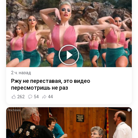
2 ч. назад
Ржу не переставая, это видео
пересмотришь не раз
262
54
44
i