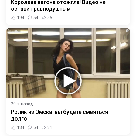
Королева вагона отожгла! Видео не
оставит равнодушным
194
54
55
i
20 ч. назад
Ролик из Омска: вы будете смеяться
долго
134
54
31