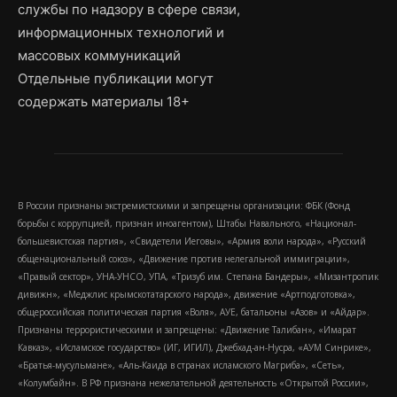
службы по надзору в сфере связи,
информационных технологий и
массовых коммуникаций
Отдельные публикации могут
содержать материалы 18+
В России признаны экстремистскими и запрещены организации: ФБК (Фонд
борьбы с коррупцией, признан иноагентом), Штабы Навального, «Национал-
большевистская партия», «Свидетели Иеговы», «Армия воли народа», «Русский
общенациональный союз», «Движение против нелегальной иммиграции»,
«Правый сектор», УНА-УНСО, УПА, «Тризуб им. Степана Бандеры», «Мизантропик
дивижн», «Меджлис крымскотатарского народа», движение «Артподготовка»,
общероссийская политическая партия «Воля», АУЕ, батальоны «Азов» и «Айдар».
Признаны террористическими и запрещены: «Движение Талибан», «Имарат
Кавказ», «Исламское государство» (ИГ, ИГИЛ), Джебхад-ан-Нусра, «АУМ Синрике»,
«Братья-мусульмане», «Аль-Каида в странах исламского Магриба», «Сеть»,
«Колумбайн». В РФ признана нежелательной деятельность «Открытой России»,