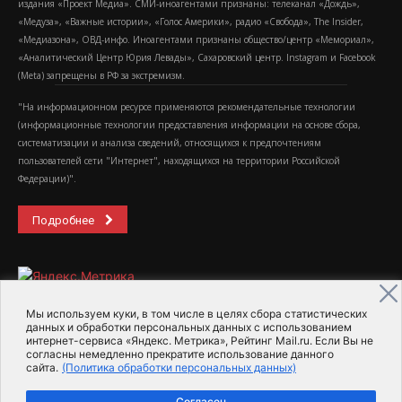
издания «Проект Медиа». СМИ-иноагентами признаны: телеканал «Дождь»,
«Медуза», «Важные истории», «Голос Америки», радио «Свобода», The Insider,
«Медиазона», ОВД-инфо. Иноагентами признаны общество/центр «Мемориал»,
«Аналитический Центр Юрия Левады», Сахаровский центр. Instagram и Facebook
(Metа) запрещены в РФ за экстремизм.
"На информационном ресурсе применяются рекомендательные технологии
(информационные технологии предоставления информации на основе сбора,
систематизации и анализа сведений, относящихся к предпочтениям
пользователей сети "Интернет", находящихся на территории Российской
Федерации)".
Подробнее
Мы используем куки, в том числе в целях сбора статистических
данных и обработки персональных данных с использованием
интернет-сервиса «Яндекс. Метрика», Рейтинг Mail.ru. Если Вы не
2015-2026- Информационное агентство МедиаПоток
согласны немедленно прекратите использование данного
сайта.
(Политика обработки персональных данных)
Для справки
Об издании
Пользовательское соглашение
Согласен