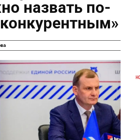
но назвать по-
 конкурентным»
ова
Н