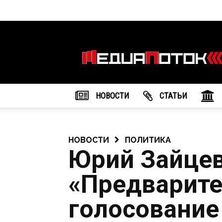
Информационное
агентство
"МедиаПоток"
НОВОСТИ
CТАТЬИ
НОВОСТИ
ПОЛИТИКА
Юрий Зайцев
«Предварит
голосование