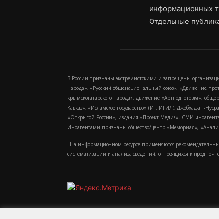
информационных т
Отдельные публика
В России признаны экстремистскими и запрещены организаци
народа», «Русский общенациональный союз», «Движение про
крымскотатарского народа», движение «Артподготовка», обще
Кавказ», «Исламское государство» (ИГ, ИГИЛ), Джебхад-ан-Ну
«Открытой России», издания «Проект Медиа». СМИ-иноагентам
Иноагентами признаны общество/центр «Мемориал», «Аналитич
"На информационном ресурсе применяются рекомендательные
систематизации и анализа сведений, относящихся к предпочт