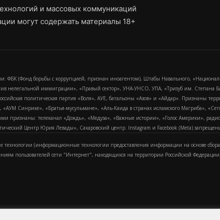
ехнологий и массовых коммуникаций
ции могут содержать материалы 18+
и: ФБК (Фонд борьбы с коррупцией, признан иноагентом), Штабы Навального, «Национал
тив нелегальной иммиграции», «Правый сектор», УНА-УНСО, УПА, «Тризуб им. Степана
российская политическая партия «Воля», АУЕ, батальоны «Азов» и «Айдар». Признаны т
сра, «АУМ Синрике», «Братья-мусульмане», «Аль-Каида в странах исламского Магриба», «С
и признаны: телеканал «Дождь», «Медуза», «Важные истории», «Голос Америки», радио «
еский Центр Юрия Левады», Сахаровский центр. Instagram и Facebook (Metа) запрещены 
 технологии (информационные технологии предоставления информации на основе сбора
ениям пользователей сети "Интернет", находящихся на территории Российской Федерации)