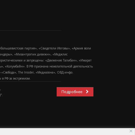
-большевистская партия», «Свидетели Иеговы», «Армия воли
 Бандеры», «Мизантропик дивижн», «Меджлис
еррористическими и запрещены: «Движение Талибан», «Имарат
еть», «Колумбайн». В РФ признана нежелательной деятельность
Свобода», The Insider, «Медиазона», ОВД-инфо.
в РФ за экстремизм.
,
Подробнее
".