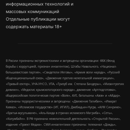
информационных технологий и
массовых коммуникаций
Отдельные публикации могут
содержать материалы 18+
В России признаны экстремистскими и запрещены организации: ФБК (Фонд
борьбы с коррупцией, признан иноагентом), Штабы Навального, «Национал-
большевистская партия», «Свидетели Иеговы», «Армия воли народа», «Русский
общенациональный союз», «Движение против нелегальной иммиграции»,
«Правый сектор», УНА-УНСО, УПА, «Тризуб им. Степана Бандеры», «Мизантропик
дивижн», «Меджлис крымскотатарского народа», движение «Артподготовка»,
общероссийская политическая партия «Воля», АУЕ, батальоны «Азов» и «Айдар».
Признаны террористическими и запрещены: «Движение Талибан», «Имарат
Кавказ», «Исламское государство» (ИГ, ИГИЛ), Джебхад-ан-Нусра, «АУМ Синрике»,
«Братья-мусульмане», «Аль-Каида в странах исламского Магриба», «Сеть»,
«Колумбайн». В РФ признана нежелательной деятельность «Открытой России»,
издания «Проект Медиа». СМИ-иноагентами признаны: телеканал «Дождь»,