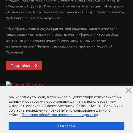
«Медуза», «Важные истории», «Голос Америки», радио «Свобода», The Insider,
«Медиазона», ОВД-инфо. Иноагентами признаны общество/центр «Мемориал»,
«Аналитический Центр Юрия Левады», Сахаровский центр. Instagram и Facebook
(Metа) запрещены в РФ за экстремизм.
"На информационном ресурсе применяются рекомендательные технологии
(информационные технологии предоставления информации на основе сбора,
систематизации и анализа сведений, относящихся к предпочтениям
пользователей сети "Интернет", находящихся на территории Российской
Федерации)".
Подробнее
Мы используем куки, в том числе в целях сбора статистических
данных и обработки персональных данных с использованием
интернет-сервиса «Яндекс. Метрика», Рейтинг Mail.ru. Если Вы не
2015-2026- Информационное агентство МедиаПоток
согласны немедленно прекратите использование данного
сайта.
(Политика обработки персональных данных)
Для справки
Об издании
Пользовательское соглашение
Согласен
Политика обработки персональных данных