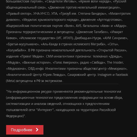
большевистская партия», «Свидетели Иеговы», «Армия воли народа», «Русский
общенациональный союз», «Движение против нелегальной иммиграции»,
«Правый сектор», УНА-УНСО, УПА, «Тризуб им. Степана Бандеры», «Мизантропик
дивижн», «Меджлис крымскотатарского народа», движение «Артподготовка»,
общероссийская политическая партия «Воля», АУЕ, батальоны «Азов» и «Айдар».
Признаны террористическими и запрещены: «Движение Талибан», «Имарат
Кавказ», «Исламское государство» (ИГ, ИГИЛ), Джебхад-ан-Нусра, «АУМ Синрике»,
«Братья-мусульмане», «Аль-Каида в странах исламского Магриба», «Сеть»,
«Колумбайн». В РФ признана нежелательной деятельность «Открытой России»,
издания «Проект Медиа». СМИ-иноагентами признаны: телеканал «Дождь»,
«Медуза», «Важные истории», «Голос Америки», радио «Свобода», The Insider,
«Медиазона», ОВД-инфо. Иноагентами признаны общество/центр «Мемориал»,
«Аналитический Центр Юрия Левады», Сахаровский центр. Instagram и Facebook
(Metа) запрещены в РФ за экстремизм.
"На информационном ресурсе применяются рекомендательные технологии
(информационные технологии предоставления информации на основе сбора,
систематизации и анализа сведений, относящихся к предпочтениям
пользователей сети "Интернет", находящихся на территории Российской
Федерации)".
Подробнее