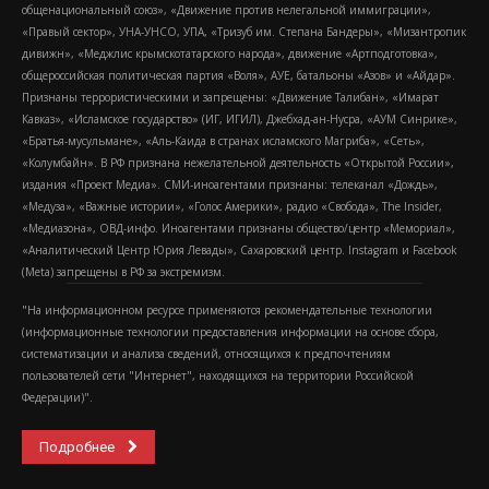
общенациональный союз», «Движение против нелегальной иммиграции»,
«Правый сектор», УНА-УНСО, УПА, «Тризуб им. Степана Бандеры», «Мизантропик
дивижн», «Меджлис крымскотатарского народа», движение «Артподготовка»,
общероссийская политическая партия «Воля», АУЕ, батальоны «Азов» и «Айдар».
Признаны террористическими и запрещены: «Движение Талибан», «Имарат
Кавказ», «Исламское государство» (ИГ, ИГИЛ), Джебхад-ан-Нусра, «АУМ Синрике»,
«Братья-мусульмане», «Аль-Каида в странах исламского Магриба», «Сеть»,
«Колумбайн». В РФ признана нежелательной деятельность «Открытой России»,
издания «Проект Медиа». СМИ-иноагентами признаны: телеканал «Дождь»,
«Медуза», «Важные истории», «Голос Америки», радио «Свобода», The Insider,
«Медиазона», ОВД-инфо. Иноагентами признаны общество/центр «Мемориал»,
«Аналитический Центр Юрия Левады», Сахаровский центр. Instagram и Facebook
(Metа) запрещены в РФ за экстремизм.
"На информационном ресурсе применяются рекомендательные технологии
(информационные технологии предоставления информации на основе сбора,
систематизации и анализа сведений, относящихся к предпочтениям
пользователей сети "Интернет", находящихся на территории Российской
Федерации)".
Подробнее