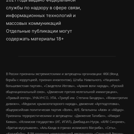
службы по надзору в сфере связи,
информационных технологий и
массовых коммуникаций
Отдельные публикации могут
содержать материалы 18+
В России признаны экстремистскими и запрещены организации: ФБК (Фонд
борьбы с коррупцией, признан иноагентом), Штабы Навального, «Национал-
большевистская партия», «Свидетели Иеговы», «Армия воли народа», «Русский
общенациональный союз», «Движение против нелегальной иммиграции»,
«Правый сектор», УНА-УНСО, УПА, «Тризуб им. Степана Бандеры», «Мизантропик
дивижн», «Меджлис крымскотатарского народа», движение «Артподготовка»,
общероссийская политическая партия «Воля», АУЕ, батальоны «Азов» и «Айдар».
Признаны террористическими и запрещены: «Движение Талибан», «Имарат
Кавказ», «Исламское государство» (ИГ, ИГИЛ), Джебхад-ан-Нусра, «АУМ Синрике»,
«Братья-мусульмане», «Аль-Каида в странах исламского Магриба», «Сеть»,
«Колумбайн». В РФ признана нежелательной деятельность «Открытой России»,