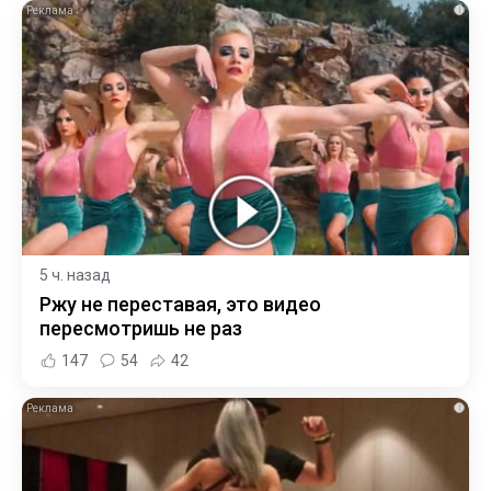
i
5 ч. назад
Ржу не переставая, это видео
пересмотришь не раз
147
54
42
i