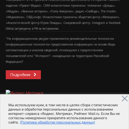
издания «Проект Медиа». СМИ-иноагентами признаны: телеканал «Дождь»,
«Медуза», «Важные истории», «Голос Америки», радио «Свобода», The Insider,
«Медиазона», ОВД-инфо. Иноагентами признаны общество/центр «Мемориал»,
«Аналитический Центр Юрия Левады», Сахаровский центр. Instagram и Facebook
(Metа) запрещены в РФ за экстремизм.
"На информационном ресурсе применяются рекомендательные технологии
(информационные технологии предоставления информации на основе сбора,
систематизации и анализа сведений, относящихся к предпочтениям
пользователей сети "Интернет", находящихся на территории Российской
Федерации)".
Подробнее
Мы используем куки, в том числе в целях сбора статистических
данных и обработки персональных данных с использованием
интернет-сервиса «Яндекс. Метрика», Рейтинг Mail.ru. Если Вы не
2015-2026- Информационное агентство МедиаПоток
согласны немедленно прекратите использование данного
сайта.
(Политика обработки персональных данных)
Для справки
Об издании
Пользовательское соглашение