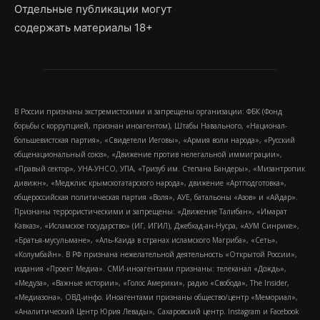
Отдельные публикации могут
содержать материалы 18+
В России признаны экстремистскими и запрещены организации: ФБК (Фонд
борьбы с коррупцией, признан иноагентом), Штабы Навального, «Национал-
большевистская партия», «Свидетели Иеговы», «Армия воли народа», «Русский
общенациональный союз», «Движение против нелегальной иммиграции»,
«Правый сектор», УНА-УНСО, УПА, «Тризуб им. Степана Бандеры», «Мизантропик
дивижн», «Меджлис крымскотатарского народа», движение «Артподготовка»,
общероссийская политическая партия «Воля», АУЕ, батальоны «Азов» и «Айдар».
Признаны террористическими и запрещены: «Движение Талибан», «Имарат
Кавказ», «Исламское государство» (ИГ, ИГИЛ), Джебхад-ан-Нусра, «АУМ Синрике»,
«Братья-мусульмане», «Аль-Каида в странах исламского Магриба», «Сеть»,
«Колумбайн». В РФ признана нежелательной деятельность «Открытой России»,
издания «Проект Медиа». СМИ-иноагентами признаны: телеканал «Дождь»,
«Медуза», «Важные истории», «Голос Америки», радио «Свобода», The Insider,
«Медиазона», ОВД-инфо. Иноагентами признаны общество/центр «Мемориал»,
«Аналитический Центр Юрия Левады», Сахаровский центр. Instagram и Facebook