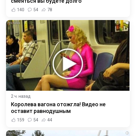
смеяться вы будете долго
140
54
78
i
2 ч. назад
Королева вагона отожгла! Видео не
оставит равнодушным
159
54
44
i