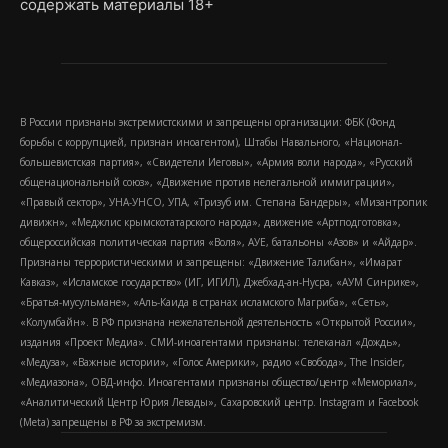
содержать материалы 18+
В России признаны экстремистскими и запрещены организации: ФБК (Фонд
борьбы с коррупцией, признан иноагентом), Штабы Навального, «Национал-
большевистская партия», «Свидетели Иеговы», «Армия воли народа», «Русский
общенациональный союз», «Движение против нелегальной иммиграции»,
«Правый сектор», УНА-УНСО, УПА, «Тризуб им. Степана Бандеры», «Мизантропик
дивижн», «Меджлис крымскотатарского народа», движение «Артподготовка»,
общероссийская политическая партия «Воля», АУЕ, батальоны «Азов» и «Айдар».
Признаны террористическими и запрещены: «Движение Талибан», «Имарат
Кавказ», «Исламское государство» (ИГ, ИГИЛ), Джебхад-ан-Нусра, «АУМ Синрике»,
«Братья-мусульмане», «Аль-Каида в странах исламского Магриба», «Сеть»,
«Колумбайн». В РФ признана нежелательной деятельность «Открытой России»,
издания «Проект Медиа». СМИ-иноагентами признаны: телеканал «Дождь»,
«Медуза», «Важные истории», «Голос Америки», радио «Свобода», The Insider,
«Медиазона», ОВД-инфо. Иноагентами признаны общество/центр «Мемориал»,
«Аналитический Центр Юрия Левады», Сахаровский центр. Instagram и Facebook
(Metа) запрещены в РФ за экстремизм.