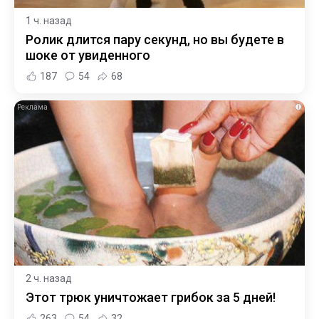
1 ч. назад
Ролик длится пару секунд, но вы будете в
шоке от увиденного
187
54
68
i
2 ч. назад
Этот трюк уничтожает грибок за 5 дней!
263
54
32