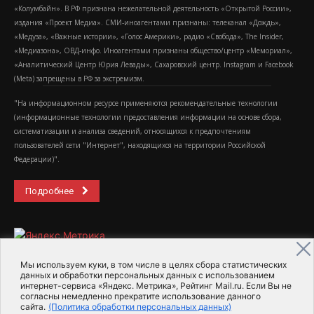
«Колумбайн». В РФ признана нежелательной деятельность «Открытой России»,
издания «Проект Медиа». СМИ-иноагентами признаны: телеканал «Дождь»,
«Медуза», «Важные истории», «Голос Америки», радио «Свобода», The Insider,
«Медиазона», ОВД-инфо. Иноагентами признаны общество/центр «Мемориал»,
«Аналитический Центр Юрия Левады», Сахаровский центр. Instagram и Facebook
(Metа) запрещены в РФ за экстремизм.
"На информационном ресурсе применяются рекомендательные технологии
(информационные технологии предоставления информации на основе сбора,
систематизации и анализа сведений, относящихся к предпочтениям
пользователей сети "Интернет", находящихся на территории Российской
Федерации)".
Подробнее
Мы используем куки, в том числе в целях сбора статистических
данных и обработки персональных данных с использованием
интернет-сервиса «Яндекс. Метрика», Рейтинг Mail.ru. Если Вы не
2015-2026- Информационное агентство МедиаПоток
согласны немедленно прекратите использование данного
сайта.
(Политика обработки персональных данных)