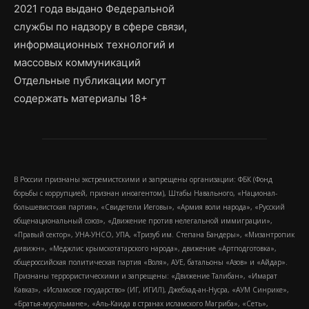
2021 года выдано Федеральной
службы по надзору в сфере связи,
информационных технологий и
массовых коммуникаций
Отдельные публикации могут
содержать материалы 18+
В России признаны экстремистскими и запрещены организации: ФБК (Фонд
борьбы с коррупцией, признан иноагентом), Штабы Навального, «Национал-
большевистская партия», «Свидетели Иеговы», «Армия воли народа», «Русский
общенациональный союз», «Движение против нелегальной иммиграции»,
«Правый сектор», УНА-УНСО, УПА, «Тризуб им. Степана Бандеры», «Мизантропик
дивижн», «Меджлис крымскотатарского народа», движение «Артподготовка»,
общероссийская политическая партия «Воля», АУЕ, батальоны «Азов» и «Айдар».
Признаны террористическими и запрещены: «Движение Талибан», «Имарат
Кавказ», «Исламское государство» (ИГ, ИГИЛ), Джебхад-ан-Нусра, «АУМ Синрике»,
«Братья-мусульмане», «Аль-Каида в странах исламского Магриба», «Сеть»,