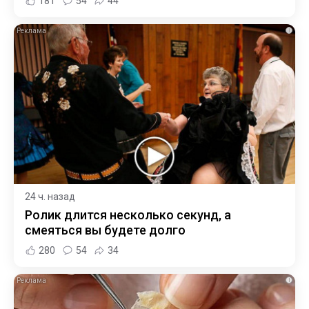
181
54
44
i
24 ч. назад
Ролик длится несколько секунд, а
смеяться вы будете долго
280
54
34
i