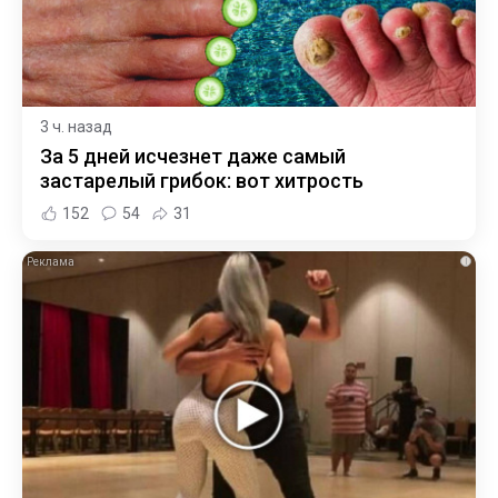
3 ч. назад
За 5 дней исчезнет даже самый
застарелый грибок: вот хитрость
152
54
31
i