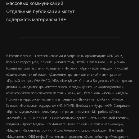
массовых коммуникаций
Отдельные публикации могут
содержать материалы 18+
В России признаны экстремистскими и запрещены организации: ФБК (Фонд
борьбы с коррупцией, признан иноагентом), Штабы Навального, «Национал-
большевистская партия», «Свидетели Иеговы», «Армия воли народа», «Русский
общенациональный союз», «Движение против нелегальной иммиграции»,
«Правый сектор», УНА-УНСО, УПА, «Тризуб им. Степана Бандеры», «Мизантропик
дивижн», «Меджлис крымскотатарского народа», движение «Артподготовка»,
общероссийская политическая партия «Воля», АУЕ, батальоны «Азов» и «Айдар».
Признаны террористическими и запрещены: «Движение Талибан», «Имарат
Кавказ», «Исламское государство» (ИГ, ИГИЛ), Джебхад-ан-Нусра, «АУМ Синрике»,
«Братья-мусульмане», «Аль-Каида в странах исламского Магриба», «Сеть»,
«Колумбайн». В РФ признана нежелательной деятельность «Открытой России»,
издания «Проект Медиа». СМИ-иноагентами признаны: телеканал «Дождь»,
«Медуза», «Важные истории», «Голос Америки», радио «Свобода», The Insider,
«Медиазона», ОВД-инфо. Иноагентами признаны общество/центр «Мемориал»,