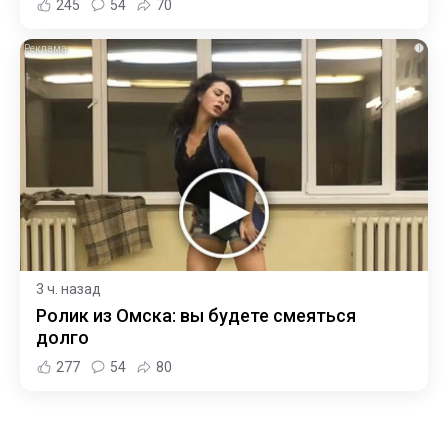
245
54
70
i
3 ч. назад
Ролик из Омска: вы будете смеяться
долго
277
54
80