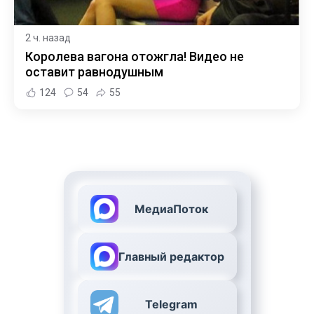
2 ч. назад
Королева вагона отожгла! Видео не
оставит равнодушным
124
54
55
МедиаПоток
Главный редактор
Telegram