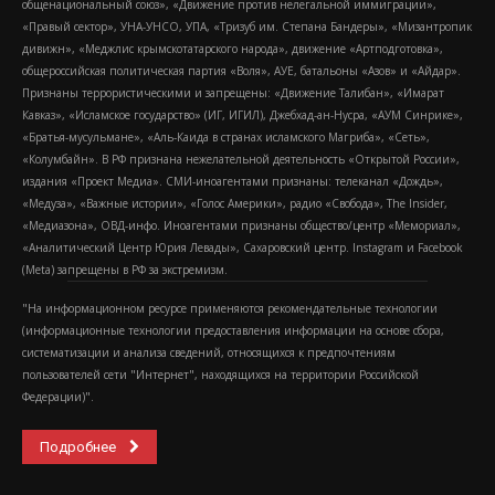
общенациональный союз», «Движение против нелегальной иммиграции»,
«Правый сектор», УНА-УНСО, УПА, «Тризуб им. Степана Бандеры», «Мизантропик
дивижн», «Меджлис крымскотатарского народа», движение «Артподготовка»,
общероссийская политическая партия «Воля», АУЕ, батальоны «Азов» и «Айдар».
Признаны террористическими и запрещены: «Движение Талибан», «Имарат
Кавказ», «Исламское государство» (ИГ, ИГИЛ), Джебхад-ан-Нусра, «АУМ Синрике»,
«Братья-мусульмане», «Аль-Каида в странах исламского Магриба», «Сеть»,
«Колумбайн». В РФ признана нежелательной деятельность «Открытой России»,
издания «Проект Медиа». СМИ-иноагентами признаны: телеканал «Дождь»,
«Медуза», «Важные истории», «Голос Америки», радио «Свобода», The Insider,
«Медиазона», ОВД-инфо. Иноагентами признаны общество/центр «Мемориал»,
«Аналитический Центр Юрия Левады», Сахаровский центр. Instagram и Facebook
(Metа) запрещены в РФ за экстремизм.
"На информационном ресурсе применяются рекомендательные технологии
(информационные технологии предоставления информации на основе сбора,
систематизации и анализа сведений, относящихся к предпочтениям
пользователей сети "Интернет", находящихся на территории Российской
Федерации)".
Подробнее