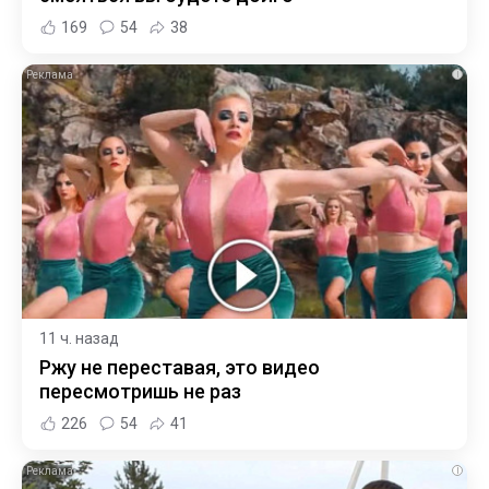
169
54
38
i
11 ч. назад
Ржу не переставая, это видео
пересмотришь не раз
226
54
41
i