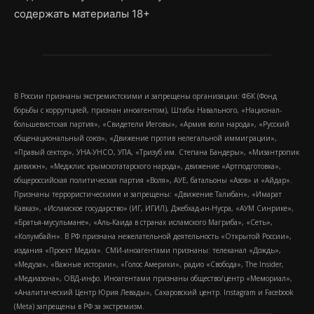
содержать материалы 18+
В России признаны экстремистскими и запрещены организации: ФБК (Фонд
борьбы с коррупцией, признан иноагентом), Штабы Навального, «Национал-
большевистская партия», «Свидетели Иеговы», «Армия воли народа», «Русский
общенациональный союз», «Движение против нелегальной иммиграции»,
«Правый сектор», УНА-УНСО, УПА, «Тризуб им. Степана Бандеры», «Мизантропик
дивижн», «Меджлис крымскотатарского народа», движение «Артподготовка»,
общероссийская политическая партия «Воля», АУЕ, батальоны «Азов» и «Айдар».
Признаны террористическими и запрещены: «Движение Талибан», «Имарат
Кавказ», «Исламское государство» (ИГ, ИГИЛ), Джебхад-ан-Нусра, «АУМ Синрике»,
«Братья-мусульмане», «Аль-Каида в странах исламского Магриба», «Сеть»,
«Колумбайн». В РФ признана нежелательной деятельность «Открытой России»,
издания «Проект Медиа». СМИ-иноагентами признаны: телеканал «Дождь»,
«Медуза», «Важные истории», «Голос Америки», радио «Свобода», The Insider,
«Медиазона», ОВД-инфо. Иноагентами признаны общество/центр «Мемориал»,
«Аналитический Центр Юрия Левады», Сахаровский центр. Instagram и Facebook
(Metа) запрещены в РФ за экстремизм.