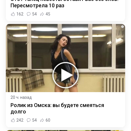
Пересмотрела 10 раз
162
54
45
i
20 ч. назад
Ролик из Омска: вы будете смеяться
долго
242
54
60