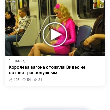
i
1 ч. назад
Королева вагона отожгла! Видео не
оставит равнодушным
105
54
31