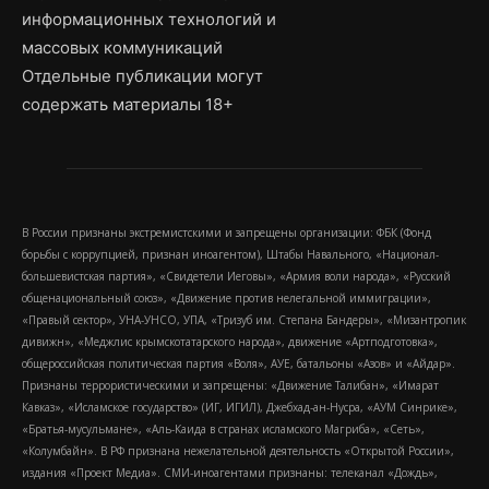
информационных технологий и
массовых коммуникаций
Отдельные публикации могут
содержать материалы 18+
В России признаны экстремистскими и запрещены организации: ФБК (Фонд
борьбы с коррупцией, признан иноагентом), Штабы Навального, «Национал-
большевистская партия», «Свидетели Иеговы», «Армия воли народа», «Русский
общенациональный союз», «Движение против нелегальной иммиграции»,
«Правый сектор», УНА-УНСО, УПА, «Тризуб им. Степана Бандеры», «Мизантропик
дивижн», «Меджлис крымскотатарского народа», движение «Артподготовка»,
общероссийская политическая партия «Воля», АУЕ, батальоны «Азов» и «Айдар».
Признаны террористическими и запрещены: «Движение Талибан», «Имарат
Кавказ», «Исламское государство» (ИГ, ИГИЛ), Джебхад-ан-Нусра, «АУМ Синрике»,
«Братья-мусульмане», «Аль-Каида в странах исламского Магриба», «Сеть»,
«Колумбайн». В РФ признана нежелательной деятельность «Открытой России»,
издания «Проект Медиа». СМИ-иноагентами признаны: телеканал «Дождь»,