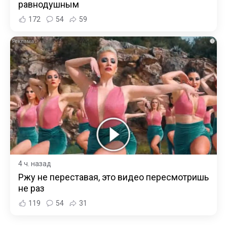
равнодушным
172
54
59
i
4 ч. назад
Ржу не переставая, это видео пересмотришь
не раз
119
54
31