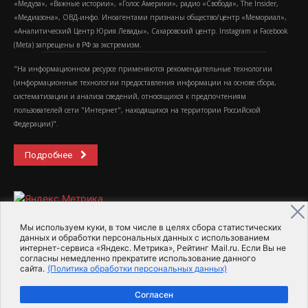
«Медуза», «Важные истории», «Голос Америки», радио «Свобода», The Insider,
«Медиазона», ОВД-инфо. Иноагентами признаны общество/центр «Мемориал»,
«Аналитический Центр Юрия Левады», Сахаровский центр. Instagram и Facebook
(Metа) запрещены в РФ за экстремизм.
"На информационном ресурсе применяются рекомендательные технологии
(информационные технологии предоставления информации на основе сбора,
систематизации и анализа сведений, относящихся к предпочтениям
пользователей сети "Интернет", находящихся на территории Российской
Федерации)".
Подробнее
Мы используем куки, в том числе в целях сбора статистических
данных и обработки персональных данных с использованием
интернет-сервиса «Яндекс. Метрика», Рейтинг Mail.ru. Если Вы не
2015-2026- Информационное агентство МедиаПоток
согласны немедленно прекратите использование данного
сайта.
(Политика обработки персональных данных)
Для справки
Об издании
Пользовательское соглашение
Согласен
Политика обработки персональных данных