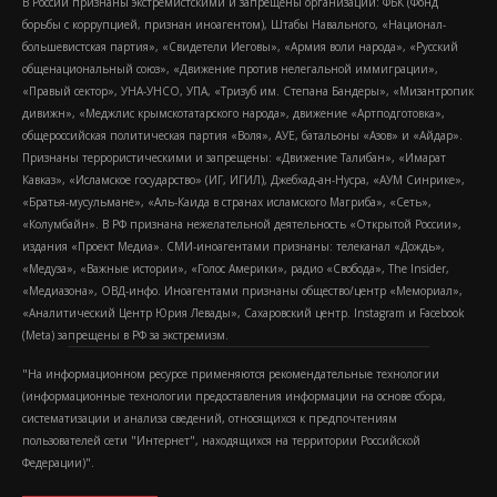
В России признаны экстремистскими и запрещены организации: ФБК (Фонд
борьбы с коррупцией, признан иноагентом), Штабы Навального, «Национал-
большевистская партия», «Свидетели Иеговы», «Армия воли народа», «Русский
общенациональный союз», «Движение против нелегальной иммиграции»,
«Правый сектор», УНА-УНСО, УПА, «Тризуб им. Степана Бандеры», «Мизантропик
дивижн», «Меджлис крымскотатарского народа», движение «Артподготовка»,
общероссийская политическая партия «Воля», АУЕ, батальоны «Азов» и «Айдар».
Признаны террористическими и запрещены: «Движение Талибан», «Имарат
Кавказ», «Исламское государство» (ИГ, ИГИЛ), Джебхад-ан-Нусра, «АУМ Синрике»,
«Братья-мусульмане», «Аль-Каида в странах исламского Магриба», «Сеть»,
«Колумбайн». В РФ признана нежелательной деятельность «Открытой России»,
издания «Проект Медиа». СМИ-иноагентами признаны: телеканал «Дождь»,
«Медуза», «Важные истории», «Голос Америки», радио «Свобода», The Insider,
«Медиазона», ОВД-инфо. Иноагентами признаны общество/центр «Мемориал»,
«Аналитический Центр Юрия Левады», Сахаровский центр. Instagram и Facebook
(Metа) запрещены в РФ за экстремизм.
"На информационном ресурсе применяются рекомендательные технологии
(информационные технологии предоставления информации на основе сбора,
систематизации и анализа сведений, относящихся к предпочтениям
пользователей сети "Интернет", находящихся на территории Российской
Федерации)".