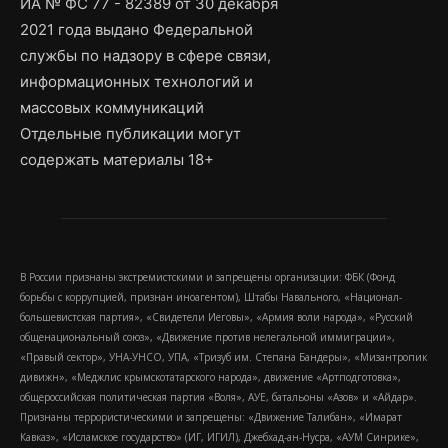
ИА № ФС 77 - 82389 от 30 декабря
2021 года выдано Федеральной
службы по надзору в сфере связи,
информационных технологий и
массовых коммуникаций
Отдельные публикации могут
содержать материалы 18+
В России признаны экстремистскими и запрещены организации: ФБК (Фонд
борьбы с коррупцией, признан иноагентом), Штабы Навального, «Национал-
большевистская партия», «Свидетели Иеговы», «Армия воли народа», «Русский
общенациональный союз», «Движение против нелегальной иммиграции»,
«Правый сектор», УНА-УНСО, УПА, «Тризуб им. Степана Бандеры», «Мизантропик
дивижн», «Меджлис крымскотатарского народа», движение «Артподготовка»,
общероссийская политическая партия «Воля», АУЕ, батальоны «Азов» и «Айдар».
Признаны террористическими и запрещены: «Движение Талибан», «Имарат
Кавказ», «Исламское государство» (ИГ, ИГИЛ), Джебхад-ан-Нусра, «АУМ Синрике»,