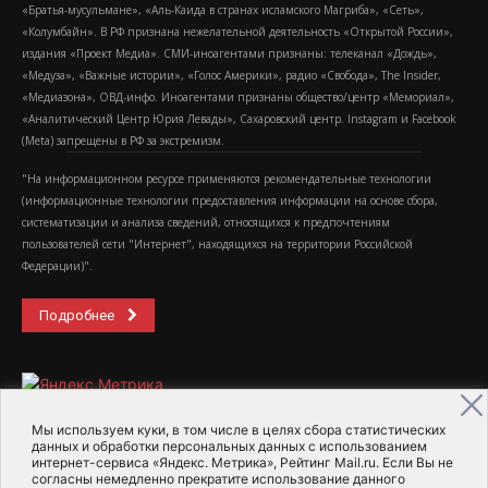
«Братья-мусульмане», «Аль-Каида в странах исламского Магриба», «Сеть»,
«Колумбайн». В РФ признана нежелательной деятельность «Открытой России»,
издания «Проект Медиа». СМИ-иноагентами признаны: телеканал «Дождь»,
«Медуза», «Важные истории», «Голос Америки», радио «Свобода», The Insider,
«Медиазона», ОВД-инфо. Иноагентами признаны общество/центр «Мемориал»,
«Аналитический Центр Юрия Левады», Сахаровский центр. Instagram и Facebook
(Metа) запрещены в РФ за экстремизм.
"На информационном ресурсе применяются рекомендательные технологии
(информационные технологии предоставления информации на основе сбора,
систематизации и анализа сведений, относящихся к предпочтениям
пользователей сети "Интернет", находящихся на территории Российской
Федерации)".
Подробнее
Мы используем куки, в том числе в целях сбора статистических
данных и обработки персональных данных с использованием
интернет-сервиса «Яндекс. Метрика», Рейтинг Mail.ru. Если Вы не
2015-2026- Информационное агентство МедиаПоток
согласны немедленно прекратите использование данного