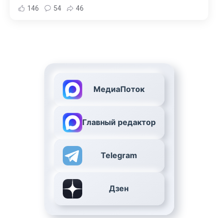
146
54
46
МедиаПоток
Главный редактор
Telegram
Дзен