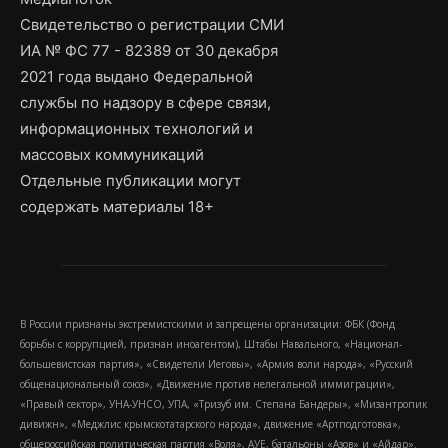
Свидетельство о регистрации СМИ
ИА № ФС 77 - 82389 от 30 декабря
2021 года выдано Федеральной
службы по надзору в сфере связи,
информационных технологий и
массовых коммуникаций
Отдельные публикации могут
содержать материалы 18+
В России признаны экстремистскими и запрещены организации: ФБК (Фонд
борьбы с коррупцией, признан иноагентом), Штабы Навального, «Национал-
большевистская партия», «Свидетели Иеговы», «Армия воли народа», «Русский
общенациональный союз», «Движение против нелегальной иммиграции»,
«Правый сектор», УНА-УНСО, УПА, «Тризуб им. Степана Бандеры», «Мизантропик
дивижн», «Меджлис крымскотатарского народа», движение «Артподготовка»,
общероссийская политическая партия «Воля», АУЕ, батальоны «Азов» и «Айдар».