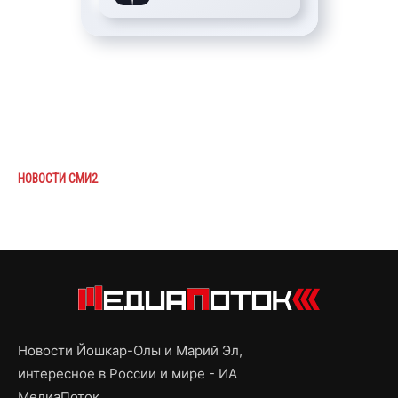
НОВОСТИ СМИ2
Новости Йошкар-Олы и Марий Эл,
интересное в России и мире - ИА
МедиаПоток