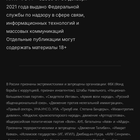
2021 года выдано Федеральной
службы по надзору в сфере связи,
информационных технологий и
массовых коммуникаций
Отдельные публикации могут
содержать материалы 18+
В России признаны экстремистскими и запрещены организации: ФБК (Фонд
борьбы с коррупцией, признан иноагентом), Штабы Навального, «Национал-
большевистская партия», «Свидетели Иеговы», «Армия воли народа», «Русский
общенациональный союз», «Движение против нелегальной иммиграции»,
«Правый сектор», УНА-УНСО, УПА, «Тризуб им. Степана Бандеры», «Мизантропик
дивижн», «Меджлис крымскотатарского народа», движение «Артподготовка»,
общероссийская политическая партия «Воля», АУЕ, батальоны «Азов» и «Айдар».
Признаны террористическими и запрещены: «Движение Талибан», «Имарат
Кавказ», «Исламское государство» (ИГ, ИГИЛ), Джебхад-ан-Нусра, «АУМ Синрике»,