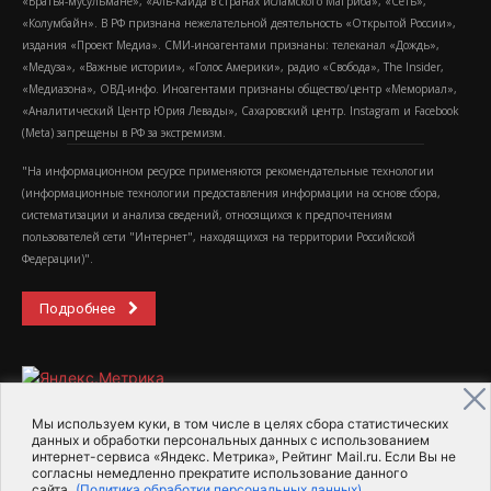
«Братья-мусульмане», «Аль-Каида в странах исламского Магриба», «Сеть»,
«Колумбайн». В РФ признана нежелательной деятельность «Открытой России»,
издания «Проект Медиа». СМИ-иноагентами признаны: телеканал «Дождь»,
«Медуза», «Важные истории», «Голос Америки», радио «Свобода», The Insider,
«Медиазона», ОВД-инфо. Иноагентами признаны общество/центр «Мемориал»,
«Аналитический Центр Юрия Левады», Сахаровский центр. Instagram и Facebook
(Metа) запрещены в РФ за экстремизм.
"На информационном ресурсе применяются рекомендательные технологии
(информационные технологии предоставления информации на основе сбора,
систематизации и анализа сведений, относящихся к предпочтениям
пользователей сети "Интернет", находящихся на территории Российской
Федерации)".
Подробнее
Мы используем куки, в том числе в целях сбора статистических
данных и обработки персональных данных с использованием
интернет-сервиса «Яндекс. Метрика», Рейтинг Mail.ru. Если Вы не
2015-2026- Информационное агентство МедиаПоток
согласны немедленно прекратите использование данного
сайта.
(Политика обработки персональных данных)