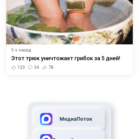
5 ч. назад
Этот трюк уничтожает грибок за 5 дней!
123
54
78
МедиаПоток