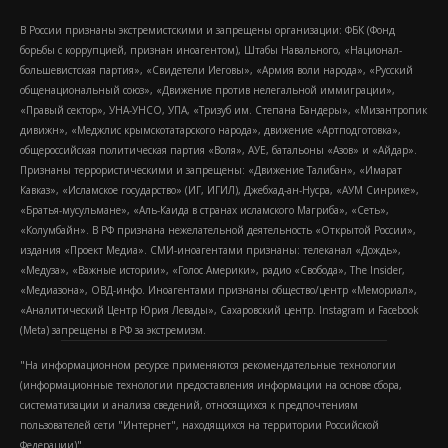
В России признаны экстремистскими и запрещены организации: ФБК (Фонд
борьбы с коррупцией, признан иноагентом), Штабы Навального, «Национал-
большевистская партия», «Свидетели Иеговы», «Армия воли народа», «Русский
общенациональный союз», «Движение против нелегальной иммиграции»,
«Правый сектор», УНА-УНСО, УПА, «Тризуб им. Степана Бандеры», «Мизантропик
дивижн», «Меджлис крымскотатарского народа», движение «Артподготовка»,
общероссийская политическая партия «Воля», АУЕ, батальоны «Азов» и «Айдар».
Признаны террористическими и запрещены: «Движение Талибан», «Имарат
Кавказ», «Исламское государство» (ИГ, ИГИЛ), Джебхад-ан-Нусра, «АУМ Синрике»,
«Братья-мусульмане», «Аль-Каида в странах исламского Магриба», «Сеть»,
«Колумбайн». В РФ признана нежелательной деятельность «Открытой России»,
издания «Проект Медиа». СМИ-иноагентами признаны: телеканал «Дождь»,
«Медуза», «Важные истории», «Голос Америки», радио «Свобода», The Insider,
«Медиазона», ОВД-инфо. Иноагентами признаны общество/центр «Мемориал»,
«Аналитический Центр Юрия Левады», Сахаровский центр. Instagram и Facebook
(Metа) запрещены в РФ за экстремизм.
"На информационном ресурсе применяются рекомендательные технологии
(информационные технологии предоставления информации на основе сбора,
систематизации и анализа сведений, относящихся к предпочтениям
пользователей сети "Интернет", находящихся на территории Российской
Федерации)".