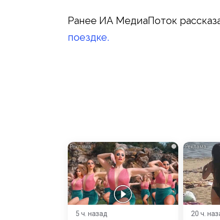
Ранее ИА МедиаПоток рассказ
поездке.
i
5 ч. назад
20 ч. на