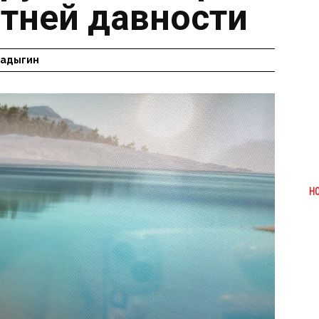
етней давности
Радыгин
Н