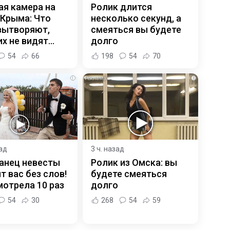
ая камера на
Ролик длится
 Крыма: Что
несколько секунд, а
вытворяют,
смеяться вы будете
х не видят...
долго
54
66
198
54
70
i
i
зад
3 ч. назад
анец невесты
Ролик из Омска: вы
т вас без слов!
будете смеяться
отрела 10 раз
долго
54
30
268
54
59