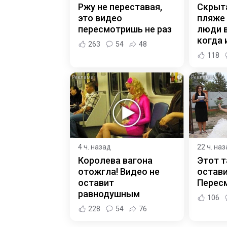
Ржу не переставая,
Скрыт
это видео
пляже
пересмотришь не раз
люди 
когда и
263
54
48
118
i
4 ч. назад
22 ч. на
Королева вагона
Этот т
отожгла! Видео не
остави
оставит
Пересм
равнодушным
106
228
54
76