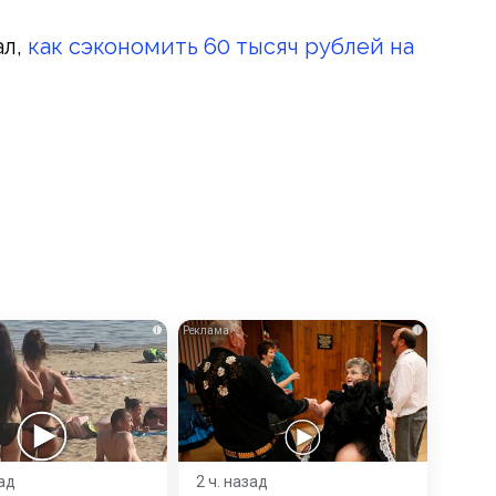
ал,
как сэкономить 60 тысяч рублей на
i
i
зад
2 ч. назад