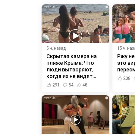
i
5 ч. назад
15 ч. на
Скрытая камера на
Ржу не
пляже Крыма: Что
это ви
люди вытворяют,
пересм
когда их не видят...
208
291
54
48
i