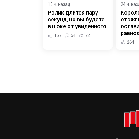
15 ч. назад
24 ч. на
Ролик длится пару
Корол
секунд, но вы будете
отожгл
в шоке от увиденного
остав
равно
157
54
72
264