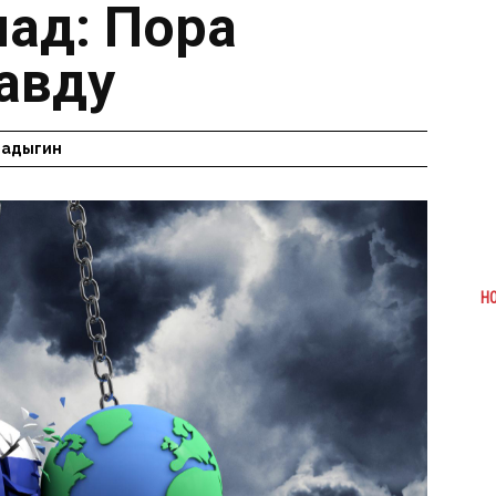
пад: Пора
авду
Радыгин
Н