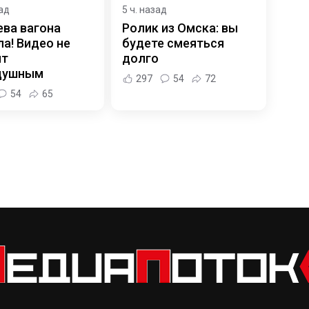
зад
5 ч. назад
ева вагона
Ролик из Омска: вы
а! Видео не
будете смеяться
ит
долго
душным
297
54
72
54
65