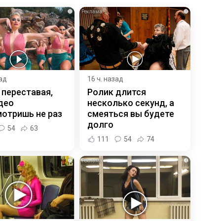
i
i
зад
16 ч. назад
 переставая,
Ролик длится
део
несколько секунд, а
отришь не раз
смеяться вы будете
долго
54
63
111
54
74
i
i