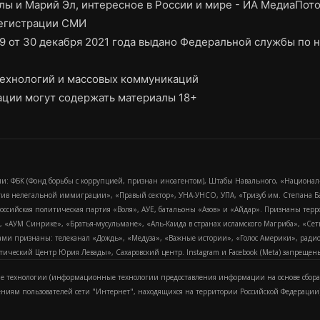
ы и Марий Эл, интересное в России и мире - ИА МедиаПот
регистрации СМИ
9 от 30 декабря 2021 года выдано Федеральной службы по н
ехнологий и массовых коммуникаций
ции могут содержать материалы 18+
и: ФБК (Фонд борьбы с коррупцией, признан иноагентом), Штабы Навального, «Национал
тив нелегальной иммиграции», «Правый сектор», УНА-УНСО, УПА, «Тризуб им. Степана
российская политическая партия «Воля», АУЕ, батальоны «Азов» и «Айдар». Признаны т
сра, «АУМ Синрике», «Братья-мусульмане», «Аль-Каида в странах исламского Магриба», «С
и признаны: телеканал «Дождь», «Медуза», «Важные истории», «Голос Америки», радио «
еский Центр Юрия Левады», Сахаровский центр. Instagram и Facebook (Metа) запрещены 
 технологии (информационные технологии предоставления информации на основе сбора
ениям пользователей сети "Интернет", находящихся на территории Российской Федерации)