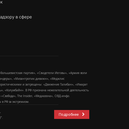
ок
адзору в сфере
-большевистская партия», «Свидетели Иеговы», «Армия воли
 Бандеры», «Мизантропик дивижн», «Меджлис
еррористическими и запрещены: «Движение Талибан», «Имарат
еть», «Колумбайн». В РФ признана нежелательной деятельность
Свобода», The Insider, «Медиазона», ОВД-инфо.
в РФ за экстремизм.
,
Подробнее
".