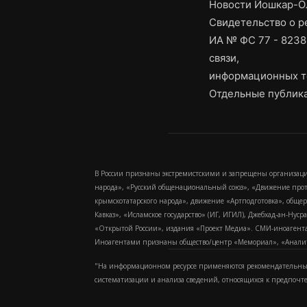
Новости Йошкар-Ол
Свидетельство о 
ИА № ФС 77 - 8238
связи,
информационных т
Отдельные публика
В России признаны экстремистскими и запрещены организаци
народа», «Русский общенациональный союз», «Движение про
крымскотатарского народа», движение «Артподготовка», обще
Кавказ», «Исламское государство» (ИГ, ИГИЛ), Джебхад-ан-Ну
«Открытой России», издания «Проект Медиа». СМИ-иноагентам
Иноагентами признаны общество/центр «Мемориал», «Аналитич
"На информационном ресурсе применяются рекомендательные
систематизации и анализа сведений, относящихся к предпочт