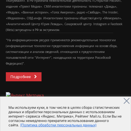
«Колумбайн». В РФ признана нежелательной деятельность «Открытой России»,
издания «Проект Медиа». СМИ-иноагентами признаны: телеканал «Дождь»,
«Медуза», «Важные истории», «Голос Америки», радио «Свобода», The Insider,
«Медиазона», ОВД-инфо. Иноагентами признаны общество/центр «Мемориал»,
«Аналитический Центр Юрия Левады», Сахаровский центр. Instagram и Facebook
(Metа) запрещены в РФ за экстремизм.
"На информационном ресурсе применяются рекомендательные технологии
(информационные технологии предоставления информации на основе сбора,
систематизации и анализа сведений, относящихся к предпочтениям
пользователей сети "Интернет", находящихся на территории Российской
Федерации)".
Подробнее
Мы используем куки, в том числе в целях сбора статистических
данных и обработки персональных данных с использованием
интернет-сервиса «Яндекс. Метрика», Рейтинг Mail.ru. Если Вы не
2015-2026- Информационное агентство МедиаПоток
согласны немедленно прекратите использование данного
сайта.
(Политика обработки персональных данных)