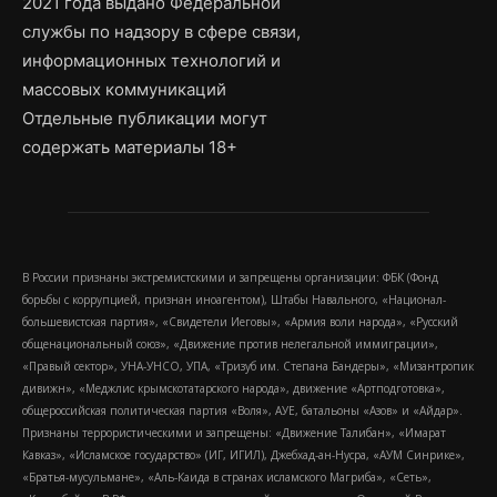
2021 года выдано Федеральной
службы по надзору в сфере связи,
информационных технологий и
массовых коммуникаций
Отдельные публикации могут
содержать материалы 18+
В России признаны экстремистскими и запрещены организации: ФБК (Фонд
борьбы с коррупцией, признан иноагентом), Штабы Навального, «Национал-
большевистская партия», «Свидетели Иеговы», «Армия воли народа», «Русский
общенациональный союз», «Движение против нелегальной иммиграции»,
«Правый сектор», УНА-УНСО, УПА, «Тризуб им. Степана Бандеры», «Мизантропик
дивижн», «Меджлис крымскотатарского народа», движение «Артподготовка»,
общероссийская политическая партия «Воля», АУЕ, батальоны «Азов» и «Айдар».
Признаны террористическими и запрещены: «Движение Талибан», «Имарат
Кавказ», «Исламское государство» (ИГ, ИГИЛ), Джебхад-ан-Нусра, «АУМ Синрике»,
«Братья-мусульмане», «Аль-Каида в странах исламского Магриба», «Сеть»,