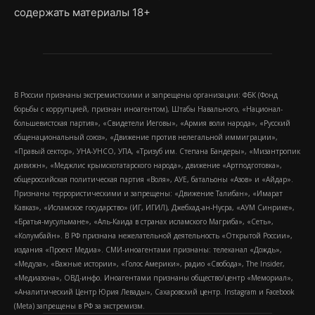
содержать материалы 18+
В России признаны экстремистскими и запрещены организации: ФБК (Фонд
борьбы с коррупцией, признан иноагентом), Штабы Навального, «Национал-
большевистская партия», «Свидетели Иеговы», «Армия воли народа», «Русский
общенациональный союз», «Движение против нелегальной иммиграции»,
«Правый сектор», УНА-УНСО, УПА, «Тризуб им. Степана Бандеры», «Мизантропик
дивижн», «Меджлис крымскотатарского народа», движение «Артподготовка»,
общероссийская политическая партия «Воля», АУЕ, батальоны «Азов» и «Айдар».
Признаны террористическими и запрещены: «Движение Талибан», «Имарат
Кавказ», «Исламское государство» (ИГ, ИГИЛ), Джебхад-ан-Нусра, «АУМ Синрике»,
«Братья-мусульмане», «Аль-Каида в странах исламского Магриба», «Сеть»,
«Колумбайн». В РФ признана нежелательной деятельность «Открытой России»,
издания «Проект Медиа». СМИ-иноагентами признаны: телеканал «Дождь»,
«Медуза», «Важные истории», «Голос Америки», радио «Свобода», The Insider,
«Медиазона», ОВД-инфо. Иноагентами признаны общество/центр «Мемориал»,
«Аналитический Центр Юрия Левады», Сахаровский центр. Instagram и Facebook
(Metа) запрещены в РФ за экстремизм.