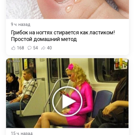
9 ч. назад
Грибок на ногтях стирается как ластиком!
Простой домашний метод
168
54
40
i
15 ч. назад