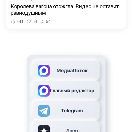
Королева вагона отожгла! Видео не оставит
равнодушным
141
54
54
МедиаПоток
Главный редактор
Telegram
Дзен