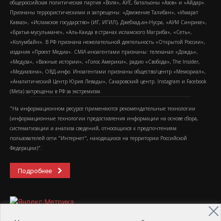
общероссийская политическая партия «Воля», АУЕ, батальоны «Азов» и «Айдар».
Признаны террористическими и запрещены: «Движение Талибан», «Имарат
Кавказ», «Исламское государство» (ИГ, ИГИЛ), Джебхад-ан-Нусра, «АУМ Синрике»,
«Братья-мусульмане», «Аль-Каида в странах исламского Магриба», «Сеть»,
«Колумбайн». В РФ признана нежелательной деятельность «Открытой России»,
издания «Проект Медиа». СМИ-иноагентами признаны: телеканал «Дождь»,
«Медуза», «Важные истории», «Голос Америки», радио «Свобода», The Insider,
«Медиазона», ОВД-инфо. Иноагентами признаны общество/центр «Мемориал»,
«Аналитический Центр Юрия Левады», Сахаровский центр. Instagram и Facebook
(Metа) запрещены в РФ за экстремизм.
"На информационном ресурсе применяются рекомендательные технологии
(информационные технологии предоставления информации на основе сбора,
систематизации и анализа сведений, относящихся к предпочтениям
пользователей сети "Интернет", находящихся на территории Российской
Федерации)".
Подробнее