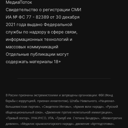
МедиаПоток
Свидетельство о регистрации СМИ
ИА № ФС 77 - 82389 от 30 декабря
2021 года выдано Федеральной
службы по надзору в сфере связи,
информационных технологий и
массовых коммуникаций
Отдельные публикации могут
содержать материалы 18+
В России признаны экстремистскими и запрещены организации: ФБК (Фонд
борьбы с коррупцией, признан иноагентом), Штабы Навального, «Национал-
большевистская партия», «Свидетели Иеговы», «Армия воли народа», «Русский
общенациональный союз», «Движение против нелегальной иммиграции»,
«Правый сектор», УНА-УНСО, УПА, «Тризуб им. Степана Бандеры», «Мизантропик
дивижн», «Меджлис крымскотатарского народа», движение «Артподготовка»,