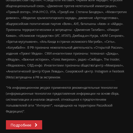
большевистская партия», «Свидетели Иеговы», «Армия воли народа», «Русский
общенациональный союз», «Движение против нелегальной иммиграции»,
«Правый сектор», УНА-УНСО, УПА, «Тризуб им. Степана Бандеры», «Мизантропик
дивижн», «Меджлис крымскотатарского народа», движение «Артподготовка»,
общероссийская политическая партия «Воля», АУЕ, батальоны «Азов» и «Айдар».
Признаны террористическими и запрещены: «Движение Талибан», «Имарат
Кавказ», «Исламское государство» (ИГ, ИГИЛ), Джебхад-ан-Нусра, «АУМ Синрике»,
«Братья-мусульмане», «Аль-Каида в странах исламского Магриба», «Сеть»,
«Колумбайн». В РФ признана нежелательной деятельность «Открытой России»,
издания «Проект Медиа». СМИ-иноагентами признаны: телеканал «Дождь»,
«Медуза», «Важные истории», «Голос Америки», радио «Свобода», The Insider,
«Медиазона», ОВД-инфо. Иноагентами признаны общество/центр «Мемориал»,
«Аналитический Центр Юрия Левады», Сахаровский центр. Instagram и Facebook
(Metа) запрещены в РФ за экстремизм.
"На информационном ресурсе применяются рекомендательные технологии
(информационные технологии предоставления информации на основе сбора,
систематизации и анализа сведений, относящихся к предпочтениям
пользователей сети "Интернет", находящихся на территории Российской
Федерации)".
Подробнее