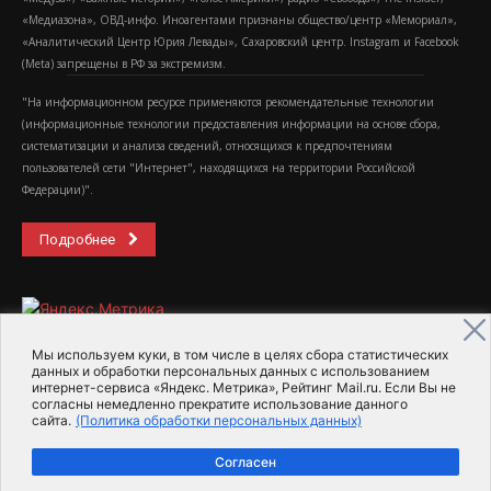
«Медиазона», ОВД-инфо. Иноагентами признаны общество/центр «Мемориал»,
«Аналитический Центр Юрия Левады», Сахаровский центр. Instagram и Facebook
(Metа) запрещены в РФ за экстремизм.
"На информационном ресурсе применяются рекомендательные технологии
(информационные технологии предоставления информации на основе сбора,
систематизации и анализа сведений, относящихся к предпочтениям
пользователей сети "Интернет", находящихся на территории Российской
Федерации)".
Подробнее
Мы используем куки, в том числе в целях сбора статистических
данных и обработки персональных данных с использованием
интернет-сервиса «Яндекс. Метрика», Рейтинг Mail.ru. Если Вы не
2015-2026- Информационное агентство МедиаПоток
согласны немедленно прекратите использование данного
сайта.
(Политика обработки персональных данных)
Для справки
Об издании
Пользовательское соглашение
Согласен
Политика обработки персональных данных