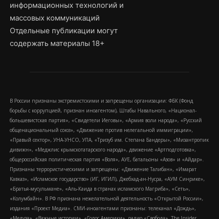
информационных технологий и
массовых коммуникаций
Отдельные публикации могут
содержать материалы 18+
В России признаны экстремистскими и запрещены организации: ФБК (Фонд
борьбы с коррупцией, признан иноагентом), Штабы Навального, «Национал-
большевистская партия», «Свидетели Иеговы», «Армия воли народа», «Русский
общенациональный союз», «Движение против нелегальной иммиграции»,
«Правый сектор», УНА-УНСО, УПА, «Тризуб им. Степана Бандеры», «Мизантропик
дивижн», «Меджлис крымскотатарского народа», движение «Артподготовка»,
общероссийская политическая партия «Воля», АУЕ, батальоны «Азов» и «Айдар».
Признаны террористическими и запрещены: «Движение Талибан», «Имарат
Кавказ», «Исламское государство» (ИГ, ИГИЛ), Джебхад-ан-Нусра, «АУМ Синрике»,
«Братья-мусульмане», «Аль-Каида в странах исламского Магриба», «Сеть»,
«Колумбайн». В РФ признана нежелательной деятельность «Открытой России»,
издания «Проект Медиа». СМИ-иноагентами признаны: телеканал «Дождь»,
«Медуза», «Важные истории», «Голос Америки», радио «Свобода», The Insider,