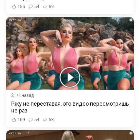
155
54
69
i
21 ч. назад
Ржу не переставая, это видео пересмотришь
не раз
109
54
53
i