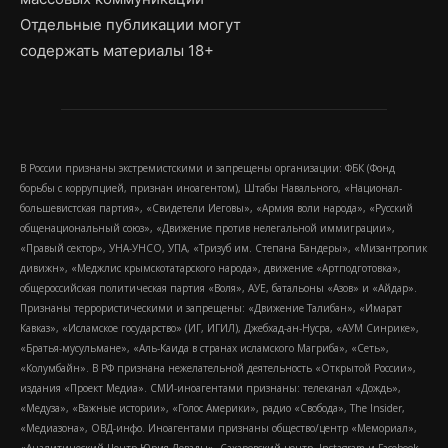
Отдельные публикации могут
содержать материалы 18+
В России признаны экстремистскими и запрещены организации: ФБК (Фонд
борьбы с коррупцией, признан иноагентом), Штабы Навального, «Национал-
большевистская партия», «Свидетели Иеговы», «Армия воли народа», «Русский
общенациональный союз», «Движение против нелегальной иммиграции»,
«Правый сектор», УНА-УНСО, УПА, «Тризуб им. Степана Бандеры», «Мизантропик
дивижн», «Меджлис крымскотатарского народа», движение «Артподготовка»,
общероссийская политическая партия «Воля», АУЕ, батальоны «Азов» и «Айдар».
Признаны террористическими и запрещены: «Движение Талибан», «Имарат
Кавказ», «Исламское государство» (ИГ, ИГИЛ), Джебхад-ан-Нусра, «АУМ Синрике»,
«Братья-мусульмане», «Аль-Каида в странах исламского Магриба», «Сеть»,
«Колумбайн». В РФ признана нежелательной деятельность «Открытой России»,
издания «Проект Медиа». СМИ-иноагентами признаны: телеканал «Дождь»,
«Медуза», «Важные истории», «Голос Америки», радио «Свобода», The Insider,
«Медиазона», ОВД-инфо. Иноагентами признаны общество/центр «Мемориал»,
«Аналитический Центр Юрия Левады», Сахаровский центр. Instagram и Facebook