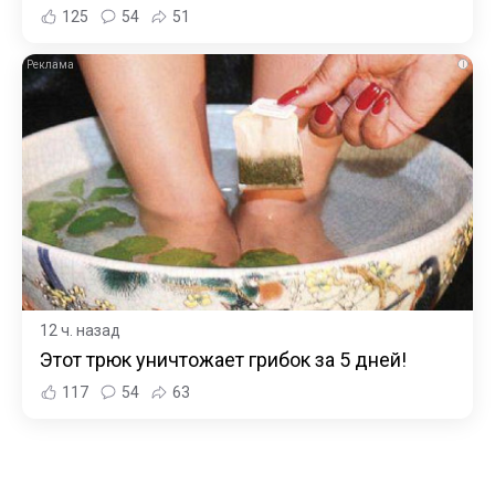
125
54
51
i
12 ч. назад
Этот трюк уничтожает грибок за 5 дней!
117
54
63