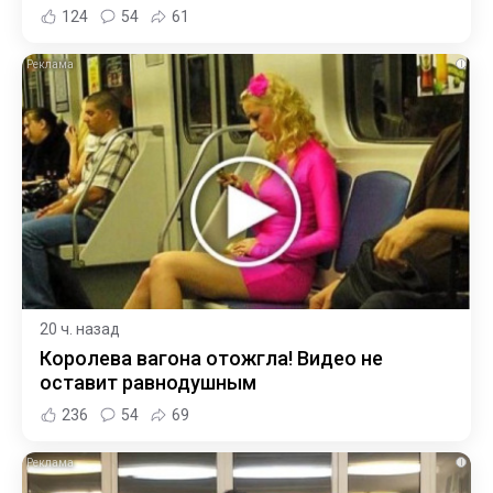
124
54
61
i
20 ч. назад
Королева вагона отожгла! Видео не
оставит равнодушным
236
54
69
i