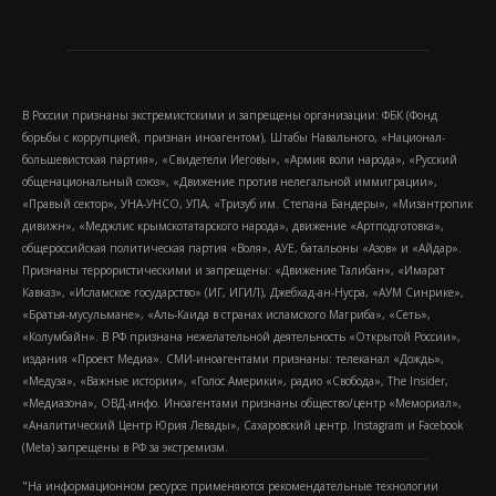
В России признаны экстремистскими и запрещены организации: ФБК (Фонд
борьбы с коррупцией, признан иноагентом), Штабы Навального, «Национал-
большевистская партия», «Свидетели Иеговы», «Армия воли народа», «Русский
общенациональный союз», «Движение против нелегальной иммиграции»,
«Правый сектор», УНА-УНСО, УПА, «Тризуб им. Степана Бандеры», «Мизантропик
дивижн», «Меджлис крымскотатарского народа», движение «Артподготовка»,
общероссийская политическая партия «Воля», АУЕ, батальоны «Азов» и «Айдар».
Признаны террористическими и запрещены: «Движение Талибан», «Имарат
Кавказ», «Исламское государство» (ИГ, ИГИЛ), Джебхад-ан-Нусра, «АУМ Синрике»,
«Братья-мусульмане», «Аль-Каида в странах исламского Магриба», «Сеть»,
«Колумбайн». В РФ признана нежелательной деятельность «Открытой России»,
издания «Проект Медиа». СМИ-иноагентами признаны: телеканал «Дождь»,
«Медуза», «Важные истории», «Голос Америки», радио «Свобода», The Insider,
«Медиазона», ОВД-инфо. Иноагентами признаны общество/центр «Мемориал»,
«Аналитический Центр Юрия Левады», Сахаровский центр. Instagram и Facebook
(Metа) запрещены в РФ за экстремизм.
"На информационном ресурсе применяются рекомендательные технологии