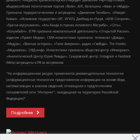
общероссийская политическая партия «Воля», АУЕ, батальоны «Азов» и «Айдар».
Признаны террористическими и запрещены: «Движение Талибан», «Имарат
Кавказ», «Исламское государство» (ИГ, ИГИЛ), Джебхад-ан-Нусра, «АУМ Синрике»,
«Братья-мусульмане», «Аль-Каида в странах исламского Магриба», «Сеть»,
«Колумбайн». В РФ признана нежелательной деятельность «Открытой России»,
издания «Проект Медиа». СМИ-иноагентами признаны: телеканал «Дождь»,
«Медуза», «Важные истории», «Голос Америки», радио «Свобода», The Insider,
«Медиазона», ОВД-инфо. Иноагентами признаны общество/центр «Мемориал»,
«Аналитический Центр Юрия Левады», Сахаровский центр. Instagram и Facebook
(Metа) запрещены в РФ за экстремизм.
"На информационном ресурсе применяются рекомендательные технологии
(информационные технологии предоставления информации на основе сбора,
систематизации и анализа сведений, относящихся к предпочтениям
пользователей сети "Интернет", находящихся на территории Российской
Федерации)".
Подробнее