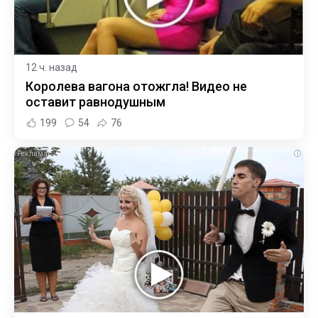
12 ч. назад
Королева вагона отожгла! Видео не
оставит равнодушным
199
54
76
i