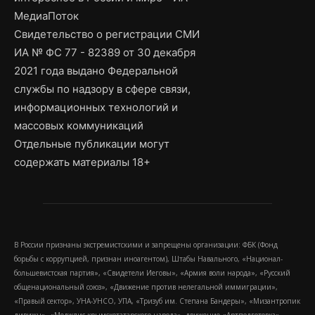
МедиаПоток
Свидетельство о регистрации СМИ
ИА № ФС 77 - 82389 от 30 декабря
2021 года выдано Федеральной
службы по надзору в сфере связи,
информационных технологий и
массовых коммуникаций
Отдельные публикации могут
содержать материалы 18+
В России признаны экстремистскими и запрещены организации: ФБК (Фонд
борьбы с коррупцией, признан иноагентом), Штабы Навального, «Национал-
большевистская партия», «Свидетели Иеговы», «Армия воли народа», «Русский
общенациональный союз», «Движение против нелегальной иммиграции»,
«Правый сектор», УНА-УНСО, УПА, «Тризуб им. Степана Бандеры», «Мизантропик
дивижн», «Меджлис крымскотатарского народа», движение «Артподготовка»,