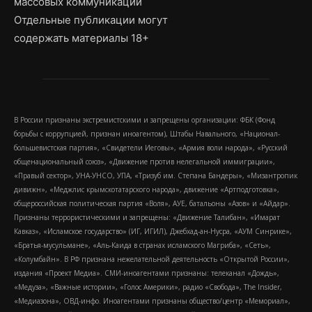
массовых коммуникаций
Отдельные публикации могут
содержать материалы 18+
В России признаны экстремистскими и запрещены организации: ФБК (Фонд
борьбы с коррупцией, признан иноагентом), Штабы Навального, «Национал-
большевистская партия», «Свидетели Иеговы», «Армия воли народа», «Русский
общенациональный союз», «Движение против нелегальной иммиграции»,
«Правый сектор», УНА-УНСО, УПА, «Тризуб им. Степана Бандеры», «Мизантропик
дивижн», «Меджлис крымскотатарского народа», движение «Артподготовка»,
общероссийская политическая партия «Воля», АУЕ, батальоны «Азов» и «Айдар».
Признаны террористическими и запрещены: «Движение Талибан», «Имарат
Кавказ», «Исламское государство» (ИГ, ИГИЛ), Джебхад-ан-Нусра, «АУМ Синрике»,
«Братья-мусульмане», «Аль-Каида в странах исламского Магриба», «Сеть»,
«Колумбайн». В РФ признана нежелательной деятельность «Открытой России»,
издания «Проект Медиа». СМИ-иноагентами признаны: телеканал «Дождь»,
«Медуза», «Важные истории», «Голос Америки», радио «Свобода», The Insider,
«Медиазона», ОВД-инфо. Иноагентами признаны общество/центр «Мемориал»,