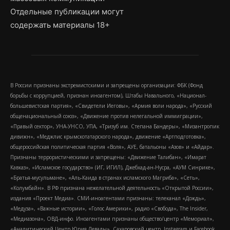
Отдельные публикации могут
содержать материалы 18+
В России признаны экстремистскими и запрещены организации: ФБК (Фонд
борьбы с коррупцией, признан иноагентом), Штабы Навального, «Национал-
большевистская партия», «Свидетели Иеговы», «Армия воли народа», «Русский
общенациональный союз», «Движение против нелегальной иммиграции»,
«Правый сектор», УНА-УНСО, УПА, «Тризуб им. Степана Бандеры», «Мизантропик
дивижн», «Меджлис крымскотатарского народа», движение «Артподготовка»,
общероссийская политическая партия «Воля», АУЕ, батальоны «Азов» и «Айдар».
Признаны террористическими и запрещены: «Движение Талибан», «Имарат
Кавказ», «Исламское государство» (ИГ, ИГИЛ), Джебхад-ан-Нусра, «АУМ Синрике»,
«Братья-мусульмане», «Аль-Каида в странах исламского Магриба», «Сеть»,
«Колумбайн». В РФ признана нежелательной деятельность «Открытой России»,
издания «Проект Медиа». СМИ-иноагентами признаны: телеканал «Дождь»,
«Медуза», «Важные истории», «Голос Америки», радио «Свобода», The Insider,
«Медиазона», ОВД-инфо. Иноагентами признаны общество/центр «Мемориал»,
«Аналитический Центр Юрия Левады», Сахаровский центр. Instagram и Facebook