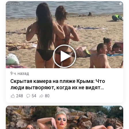
i
9 ч. назад
Скрытая камера на пляже Крыма: Что
люди вытворяют, когда их не видят...
248
54
80
i