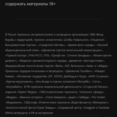
содержать материалы 18+
В России признаны экстремистскими и запрещены организации: ФБК (Фонд
борьбы с коррупцией, признан иноагентом), Штабы Навального, «Национал-
большевистская партия», «Свидетели Иеговы», «Армия воли народа», «Русский
общенациональный союз», «Движение против нелегальной иммиграции»,
«Правый сектор», УНА-УНСО, УПА, «Тризуб им. Степана Бандеры», «Мизантропик
дивижн», «Меджлис крымскотатарского народа», движение «Артподготовка»,
общероссийская политическая партия «Воля», АУЕ, батальоны «Азов» и «Айдар».
Признаны террористическими и запрещены: «Движение Талибан», «Имарат
Кавказ», «Исламское государство» (ИГ, ИГИЛ), Джебхад-ан-Нусра, «АУМ Синрике»,
«Братья-мусульмане», «Аль-Каида в странах исламского Магриба», «Сеть»,
«Колумбайн». В РФ признана нежелательной деятельность «Открытой России»,
издания «Проект Медиа». СМИ-иноагентами признаны: телеканал «Дождь»,
«Медуза», «Важные истории», «Голос Америки», радио «Свобода», The Insider,
«Медиазона», ОВД-инфо. Иноагентами признаны общество/центр «Мемориал»,
«Аналитический Центр Юрия Левады», Сахаровский центр. Instagram и Facebook
(Metа) запрещены в РФ за экстремизм.