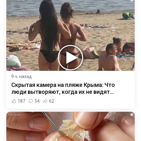
i
9 ч. назад
Скрытая камера на пляже Крыма: Что
люди вытворяют, когда их не видят...
187
54
62
i