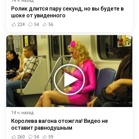
14 ч. назад
Ролик длится пару секунд, но вы будете в
шоке от увиденного
224
54
56
i
14 ч. назад
Королева вагона отожгла! Видео не
оставит равнодушным
260
54
59