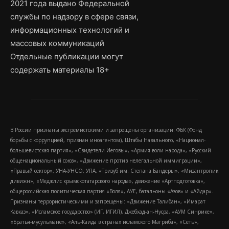
2021 года выдано Федеральной
службы по надзору в сфере связи,
информационных технологий и
массовых коммуникаций
Отдельные публикации могут
содержать материалы 18+
В России признаны экстремистскими и запрещены организации: ФБК (Фонд
борьбы с коррупцией, признан иноагентом), Штабы Навального, «Национал-
большевистская партия», «Свидетели Иеговы», «Армия воли народа», «Русский
общенациональный союз», «Движение против нелегальной иммиграции»,
«Правый сектор», УНА-УНСО, УПА, «Тризуб им. Степана Бандеры», «Мизантропик
дивижн», «Меджлис крымскотатарского народа», движение «Артподготовка»,
общероссийская политическая партия «Воля», АУЕ, батальоны «Азов» и «Айдар».
Признаны террористическими и запрещены: «Движение Талибан», «Имарат
Кавказ», «Исламское государство» (ИГ, ИГИЛ), Джебхад-ан-Нусра, «АУМ Синрике»,
«Братья-мусульмане», «Аль-Каида в странах исламского Магриба», «Сеть»,