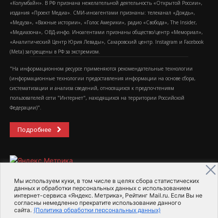
«Колумбайн». В РФ признана нежелательной деятельность «Открытой России»,
издания «Проект Медиа». СМИ-иноагентами признаны: телеканал «Дождь»,
«Медуза», «Важные истории», «Голос Америки», радио «Свобода», The Insider,
«Медиазона», ОВД-инфо. Иноагентами признаны общество/центр «Мемориал»,
«Аналитический Центр Юрия Левады», Сахаровский центр. Instagram и Facebook
(Metа) запрещены в РФ за экстремизм.
"На информационном ресурсе применяются рекомендательные технологии
(информационные технологии предоставления информации на основе сбора,
систематизации и анализа сведений, относящихся к предпочтениям
пользователей сети "Интернет", находящихся на территории Российской
Федерации)".
Подробнее
Мы используем куки, в том числе в целях сбора статистических
данных и обработки персональных данных с использованием
интернет-сервиса «Яндекс. Метрика», Рейтинг Mail.ru. Если Вы не
2015-2026- Информационное агентство МедиаПоток
согласны немедленно прекратите использование данного
сайта.
(Политика обработки персональных данных)