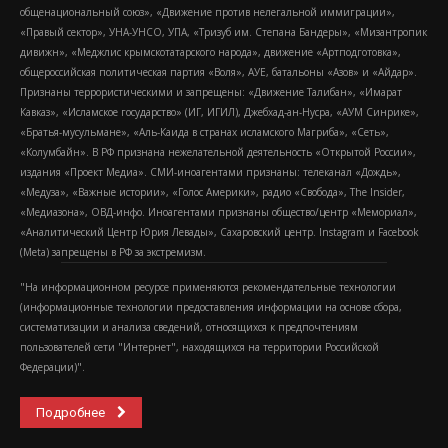
общенациональный союз», «Движение против нелегальной иммиграции»,
«Правый сектор», УНА-УНСО, УПА, «Тризуб им. Степана Бандеры», «Мизантропик
дивижн», «Меджлис крымскотатарского народа», движение «Артподготовка»,
общероссийская политическая партия «Воля», АУЕ, батальоны «Азов» и «Айдар».
Признаны террористическими и запрещены: «Движение Талибан», «Имарат
Кавказ», «Исламское государство» (ИГ, ИГИЛ), Джебхад-ан-Нусра, «АУМ Синрике»,
«Братья-мусульмане», «Аль-Каида в странах исламского Магриба», «Сеть»,
«Колумбайн». В РФ признана нежелательной деятельность «Открытой России»,
издания «Проект Медиа». СМИ-иноагентами признаны: телеканал «Дождь»,
«Медуза», «Важные истории», «Голос Америки», радио «Свобода», The Insider,
«Медиазона», ОВД-инфо. Иноагентами признаны общество/центр «Мемориал»,
«Аналитический Центр Юрия Левады», Сахаровский центр. Instagram и Facebook
(Metа) запрещены в РФ за экстремизм.
"На информационном ресурсе применяются рекомендательные технологии
(информационные технологии предоставления информации на основе сбора,
систематизации и анализа сведений, относящихся к предпочтениям
пользователей сети "Интернет", находящихся на территории Российской
Федерации)".
Подробнее