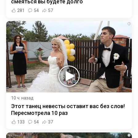
смеяться вы будете долго
281
54
57
i
10 ч. назад
Этот танец невесты оставит вас без слов!
Пересмотрела 10 раз
133
54
37
i