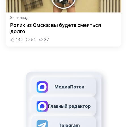
8 ч. назад
Ролик из Омска: вы будете смеяться
долго
149
54
37
МедиаПоток
Главный редактор
Telegram