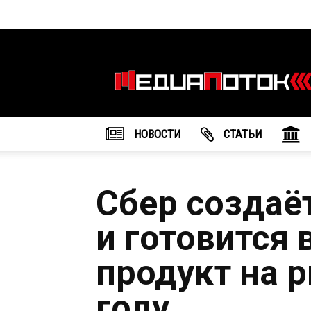
Информационное
агентство
"МедиаПоток"
НОВОСТИ
CТАТЬИ
Сбер создаё
и готовится
продукт на 
году