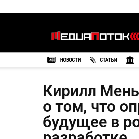
Информационное
агентство
"МедиаПоток"
НОВОСТИ
CТАТЬИ
Кирилл Мень
о том, что о
будущее в р
разработке