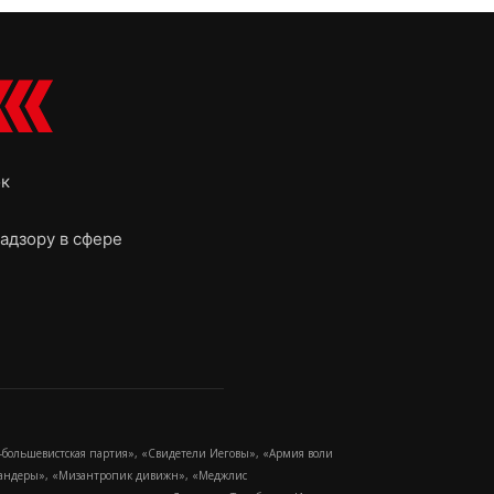
ок
адзору в сфере
-большевистская партия», «Свидетели Иеговы», «Армия воли
 Бандеры», «Мизантропик дивижн», «Меджлис