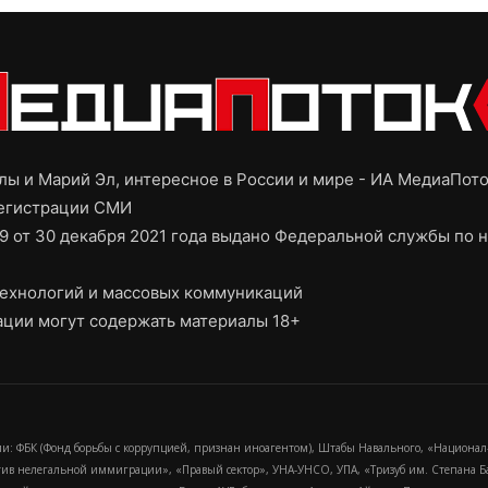
ы и Марий Эл, интересное в России и мире - ИА МедиаПот
регистрации СМИ
9 от 30 декабря 2021 года выдано Федеральной службы по н
ехнологий и массовых коммуникаций
ции могут содержать материалы 18+
и: ФБК (Фонд борьбы с коррупцией, признан иноагентом), Штабы Навального, «Национал
тив нелегальной иммиграции», «Правый сектор», УНА-УНСО, УПА, «Тризуб им. Степана