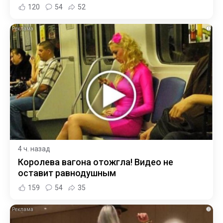
120
54
52
i
4 ч. назад
Королева вагона отожгла! Видео не
оставит равнодушным
159
54
35
i