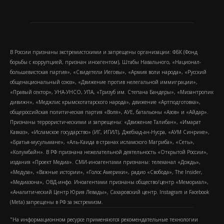
В России признаны экстремистскими и запрещены организации: ФБК (Фонд
борьбы с коррупцией, признан иноагентом), Штабы Навального, «Национал-
большевистская партия», «Свидетели Иеговы», «Армия воли народа», «Русский
общенациональный союз», «Движение против нелегальной иммиграции»,
«Правый сектор», УНА-УНСО, УПА, «Тризуб им. Степана Бандеры», «Мизантропик
дивижн», «Меджлис крымскотатарского народа», движение «Артподготовка»,
общероссийская политическая партия «Воля», АУЕ, батальоны «Азов» и «Айдар».
Признаны террористическими и запрещены: «Движение Талибан», «Имарат
Кавказ», «Исламское государство» (ИГ, ИГИЛ), Джебхад-ан-Нусра, «АУМ Синрике»,
«Братья-мусульмане», «Аль-Каида в странах исламского Магриба», «Сеть»,
«Колумбайн». В РФ признана нежелательной деятельность «Открытой России»,
издания «Проект Медиа». СМИ-иноагентами признаны: телеканал «Дождь»,
«Медуза», «Важные истории», «Голос Америки», радио «Свобода», The Insider,
«Медиазона», ОВД-инфо. Иноагентами признаны общество/центр «Мемориал»,
«Аналитический Центр Юрия Левады», Сахаровский центр. Instagram и Facebook
(Metа) запрещены в РФ за экстремизм.
"На информационном ресурсе применяются рекомендательные технологии