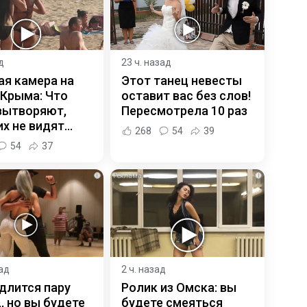
д
23 ч. назад
ая камера на
Этот танец невесты
 Крыма: Что
оставит вас без слов!
вытворяют,
Пересмотрела 10 раз
х не видят...
268
54
39
54
37
i
i
зад
2 ч. назад
длится пару
Ролик из Омска: вы
, но вы будете
будете смеяться