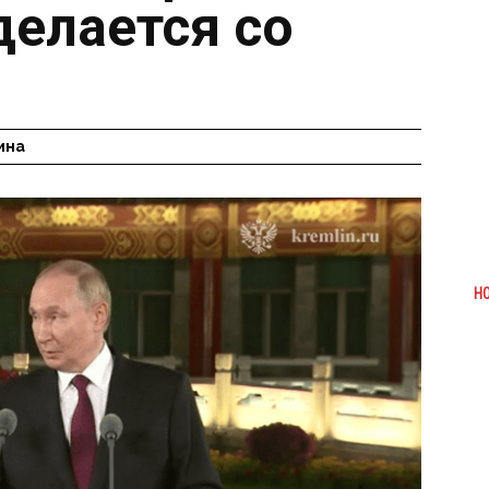
 делается со
ина
Н