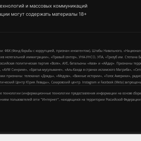
ехнологий и массовых коммуникаций
ции могут содержать материалы 18+
и: ФБК (Фонд борьбы с коррупцией, признан иноагентом), Штабы Навального, «Национал
тив нелегальной иммиграции», «Правый сектор», УНА-УНСО, УПА, «Тризуб им. Степана
российская политическая партия «Воля», АУЕ, батальоны «Азов» и «Айдар». Признаны т
сра, «АУМ Синрике», «Братья-мусульмане», «Аль-Каида в странах исламского Магриба», «С
и признаны: телеканал «Дождь», «Медуза», «Важные истории», «Голос Америки», радио «
еский Центр Юрия Левады», Сахаровский центр. Instagram и Facebook (Metа) запрещены 
 технологии (информационные технологии предоставления информации на основе сбора
ениям пользователей сети "Интернет", находящихся на территории Российской Федерации)