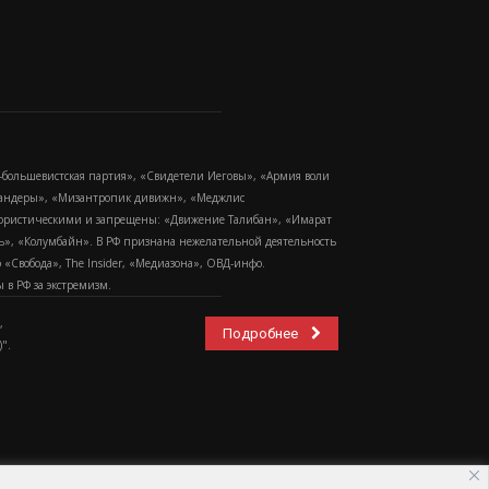
-большевистская партия», «Свидетели Иеговы», «Армия воли
 Бандеры», «Мизантропик дивижн», «Меджлис
еррористическими и запрещены: «Движение Талибан», «Имарат
еть», «Колумбайн». В РФ признана нежелательной деятельность
Свобода», The Insider, «Медиазона», ОВД-инфо.
в РФ за экстремизм.
,
Подробнее
".