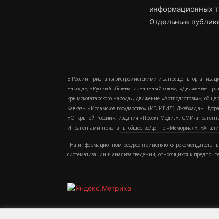
информационных т
Отдельные публика
В России признаны экстремистскими и запрещены организаци
народа», «Русский общенациональный союз», «Движение про
крымскотатарского народа», движение «Артподготовка», обще
Кавказ», «Исламское государство» (ИГ, ИГИЛ), Джебхад-ан-Ну
«Открытой России», издания «Проект Медиа». СМИ-иноагентам
Иноагентами признаны общество/центр «Мемориал», «Аналитич
"На информационном ресурсе применяются рекомендательные
систематизации и анализа сведений, относящихся к предпочт