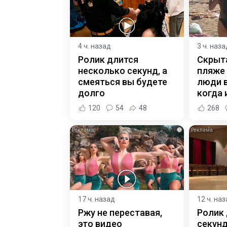
4 ч. назад
3 ч. наза
Ролик длится
Скрыт
несколько секунд, а
пляже
смеяться вы будете
люди 
долго
когда и
120
54
48
268
i
17 ч. назад
12 ч. на
Ржу не переставая,
Ролик 
это видео
секунд