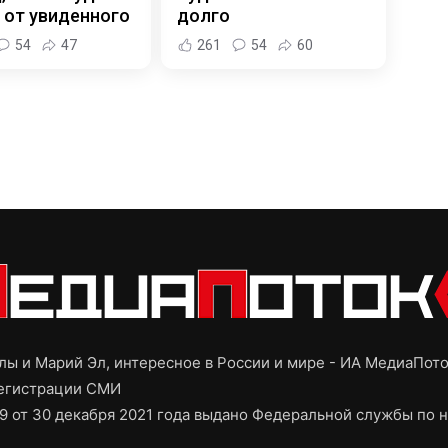
 от увиденного
долго
54
47
261
54
60
ы и Марий Эл, интересное в России и мире - ИА МедиаПот
регистрации СМИ
9 от 30 декабря 2021 года выдано Федеральной службы по н