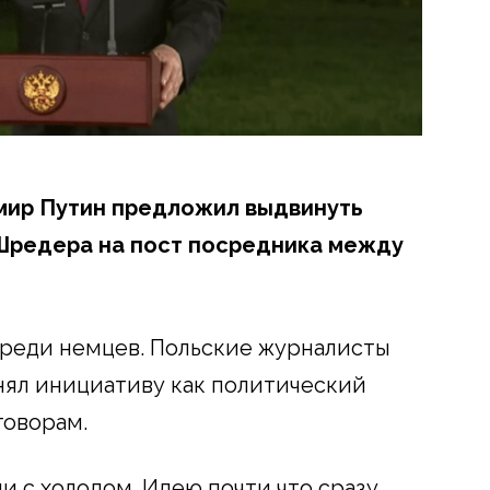
мир Путин предложил выдвинуть
Шредера на пост посредника между
среди немцев. Польские журналисты
инял инициативу как политический
говорам.
и с холодом. Идею почти что сразу