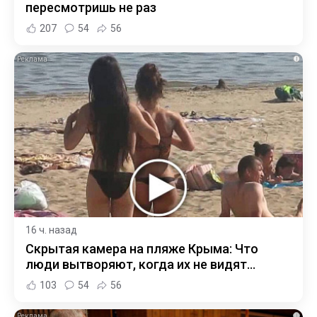
пересмотришь не раз
207
54
56
i
16 ч. назад
Скрытая камера на пляже Крыма: Что
люди вытворяют, когда их не видят...
103
54
56
i