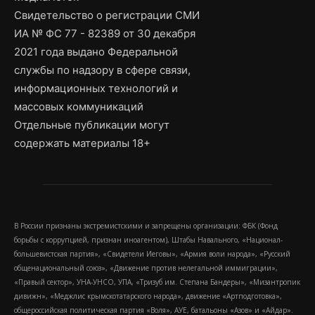
Свидетельство о регистрации СМИ
ИА № ФС 77 - 82389 от 30 декабря
2021 года выдано Федеральной
службы по надзору в сфере связи,
информационных технологий и
массовых коммуникаций
Отдельные публикации могут
содержать материалы 18+
В России признаны экстремистскими и запрещены организации: ФБК (Фонд
борьбы с коррупцией, признан иноагентом), Штабы Навального, «Национал-
большевистская партия», «Свидетели Иеговы», «Армия воли народа», «Русский
общенациональный союз», «Движение против нелегальной иммиграции»,
«Правый сектор», УНА-УНСО, УПА, «Тризуб им. Степана Бандеры», «Мизантропик
дивижн», «Меджлис крымскотатарского народа», движение «Артподготовка»,
общероссийская политическая партия «Воля», АУЕ, батальоны «Азов» и «Айдар».