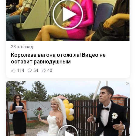
23 ч. назад
Королева вагона отожгла! Видео не
оставит равнодушным
114
54
40
i