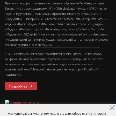
Признаны террористическими и запрещены: «Движение Талибан», «Имарат
Кавказ», «Исламское государство» (ИГ, ИГИЛ), Джебхад-ан-Нусра, «АУМ Синрике»,
«Братья-мусульмане», «Аль-Каида в странах исламского Магриба», «Сеть»,
«Колумбайн». В РФ признана нежелательной деятельность «Открытой России»,
издания «Проект Медиа». СМИ-иноагентами признаны: телеканал «Дождь»,
«Медуза», «Важные истории», «Голос Америки», радио «Свобода», The Insider,
«Медиазона», ОВД-инфо. Иноагентами признаны общество/центр «Мемориал»,
«Аналитический Центр Юрия Левады», Сахаровский центр. Instagram и Facebook
(Metа) запрещены в РФ за экстремизм.
"На информационном ресурсе применяются рекомендательные технологии
(информационные технологии предоставления информации на основе сбора,
систематизации и анализа сведений, относящихся к предпочтениям
пользователей сети "Интернет", находящихся на территории Российской
Федерации)".
Подробнее
Мы используем куки, в том числе в целях сбора статистических