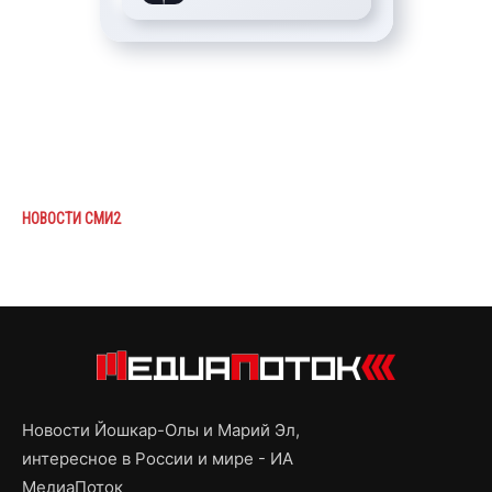
НОВОСТИ СМИ2
Новости Йошкар-Олы и Марий Эл,
интересное в России и мире - ИА
МедиаПоток