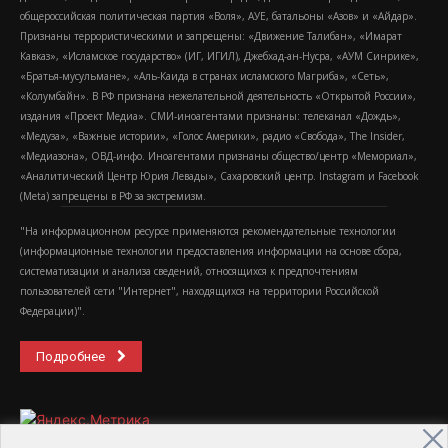
общероссийская политическая партия «Воля», АУЕ, батальоны «Азов» и «Айдар».
Признаны террористическими и запрещены: «Движение Талибан», «Имарат
Кавказ», «Исламское государство» (ИГ, ИГИЛ), Джебхад-ан-Нусра, «АУМ Синрике»,
«Братья-мусульмане», «Аль-Каида в странах исламского Магриба», «Сеть»,
«Колумбайн». В РФ признана нежелательной деятельность «Открытой России»,
издания «Проект Медиа». СМИ-иноагентами признаны: телеканал «Дождь»,
«Медуза», «Важные истории», «Голос Америки», радио «Свобода», The Insider,
«Медиазона», ОВД-инфо. Иноагентами признаны общество/центр «Мемориал»,
«Аналитический Центр Юрия Левады», Сахаровский центр. Instagram и Facebook
(Metа) запрещены в РФ за экстремизм.
"На информационном ресурсе применяются рекомендательные технологии
(информационные технологии предоставления информации на основе сбора,
систематизации и анализа сведений, относящихся к предпочтениям
пользователей сети "Интернет", находящихся на территории Российской
Федерации)".
Подробнее