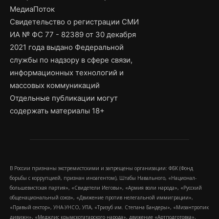
МедиаПоток
Свидетельство о регистрации СМИ
ИА № ФС 77 - 82389 от 30 декабря
2021 года выдано Федеральной
службы по надзору в сфере связи,
информационных технологий и
массовых коммуникаций
Отдельные публикации могут
содержать материалы 18+
В России признаны экстремистскими и запрещены организации: ФБК (Фонд
борьбы с коррупцией, признан иноагентом), Штабы Навального, «Национал-
большевистская партия», «Свидетели Иеговы», «Армия воли народа», «Русский
общенациональный союз», «Движение против нелегальной иммиграции»,
«Правый сектор», УНА-УНСО, УПА, «Тризуб им. Степана Бандеры», «Мизантропик
дивижн», «Меджлис крымскотатарского народа», движение «Артподготовка»,