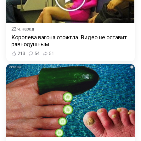
22 ч. назад
Королева вагона отожгла! Видео не оставит
равнодушным
213
54
51
i