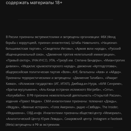
содержать материалы 18+
В России признаны экстремистскими и запрещены организации: ФБК (Фонд
борьбы с коррупцией, признан иноагентом), Штабы Навального, «Национал-
большевистская партия», «Свидетели Иеговы», «Армия воли народа», «Русский
общенациональный союз», «Движение против нелегальной иммиграции»,
«Правый сектор», УНА-УНСО, УПА, «Тризуб им. Степана Бандеры», «Мизантропик
дивижн», «Меджлис крымскотатарского народа», движение «Артподготовка»,
общероссийская политическая партия «Воля», АУЕ, батальоны «Азов» и «Айдар».
Признаны террористическими и запрещены: «Движение Талибан», «Имарат
Кавказ», «Исламское государство» (ИГ, ИГИЛ), Джебхад-ан-Нусра, «АУМ Синрике»,
«Братья-мусульмане», «Аль-Каида в странах исламского Магриба», «Сеть»,
«Колумбайн». В РФ признана нежелательной деятельность «Открытой России»,
издания «Проект Медиа». СМИ-иноагентами признаны: телеканал «Дождь»,
«Медуза», «Важные истории», «Голос Америки», радио «Свобода», The Insider,
«Медиазона», ОВД-инфо. Иноагентами признаны общество/центр «Мемориал»,
«Аналитический Центр Юрия Левады», Сахаровский центр. Instagram и Facebook
(Metа) запрещены в РФ за экстремизм.