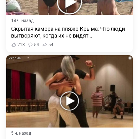
18 ч. назад
Скрытая камера на пляже Крыма: Что люди
вытворяют, когда их не видят...
213
54
54
i
5 ч. назад