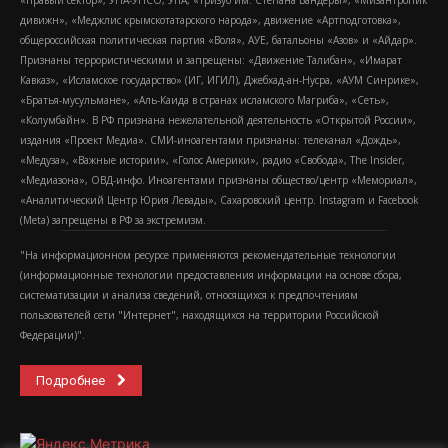
дивижн», «Меджлис крымскотатарского народа», движение «Артподготовка»,
общероссийская политическая партия «Воля», АУЕ, батальоны «Азов» и «Айдар».
Признаны террористическими и запрещены: «Движение Талибан», «Имарат
Кавказ», «Исламское государство» (ИГ, ИГИЛ), Джебхад-ан-Нусра, «АУМ Синрике»,
«Братья-мусульмане», «Аль-Каида в странах исламского Магриба», «Сеть»,
«Колумбайн». В РФ признана нежелательной деятельность «Открытой России»,
издания «Проект Медиа». СМИ-иноагентами признаны: телеканал «Дождь»,
«Медуза», «Важные истории», «Голос Америки», радио «Свобода», The Insider,
«Медиазона», ОВД-инфо. Иноагентами признаны общество/центр «Мемориал»,
«Аналитический Центр Юрия Левады», Сахаровский центр. Instagram и Facebook
(Metа) запрещены в РФ за экстремизм.
"На информационном ресурсе применяются рекомендательные технологии
(информационные технологии предоставления информации на основе сбора,
систематизации и анализа сведений, относящихся к предпочтениям
пользователей сети "Интернет", находящихся на территории Российской
Федерации)".
Подробнее