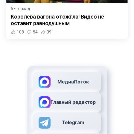
5 ч. назад
Королева вагона отожгла! Видео не
оставит равнодушным
108
54
39
МедиаПоток
Главный редактор
Telegram