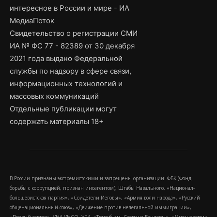
интересное в России и мире - ИА
МедиаПоток
Свидетельство о регистрации СМИ
ИА № ФС 77 - 82389 от 30 декабря
2021 года выдано Федеральной
службы по надзору в сфере связи,
информационных технологий и
массовых коммуникаций
Отдельные публикации могут
содержать материалы 18+
В России признаны экстремистскими и запрещены организации: ФБК (Фонд
борьбы с коррупцией, признан иноагентом), Штабы Навального, «Национал-
большевистская партия», «Свидетели Иеговы», «Армия воли народа», «Русский
общенациональный союз», «Движение против нелегальной иммиграции»,
«Правый сектор», УНА-УНСО, УПА, «Тризуб им. Степана Бандеры», «Мизантропик