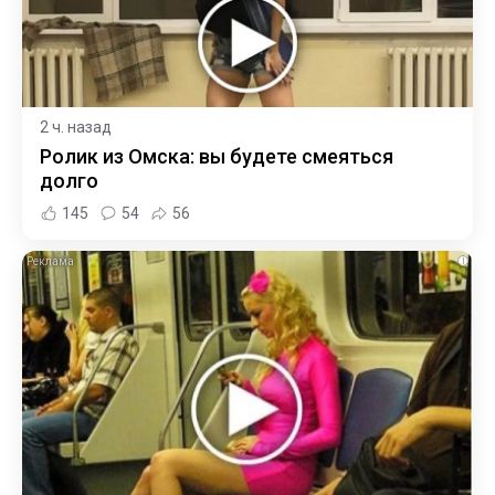
2 ч. назад
Ролик из Омска: вы будете смеяться
долго
145
54
56
i