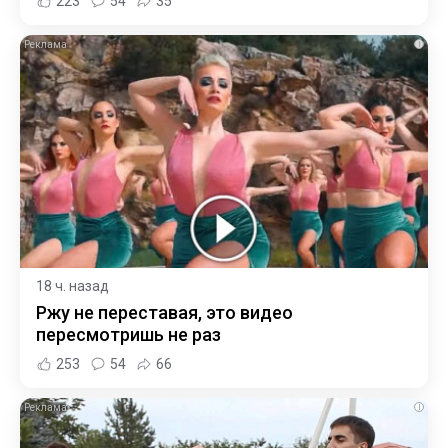
223
54
35
i
18 ч. назад
Ржу не переставая, это видео
пересмотришь не раз
253
54
66
i