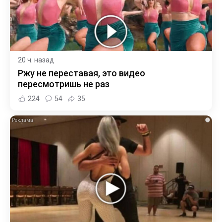
20 ч. назад
Ржу не переставая, это видео
пересмотришь не раз
224
54
35
i