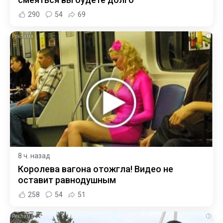
290
54
69
i
8 ч. назад
Королева вагона отожгла! Видео не
оставит равнодушным
258
54
51
i