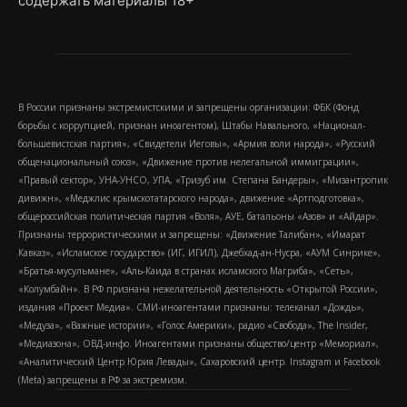
содержать материалы 18+
В России признаны экстремистскими и запрещены организации: ФБК (Фонд
борьбы с коррупцией, признан иноагентом), Штабы Навального, «Национал-
большевистская партия», «Свидетели Иеговы», «Армия воли народа», «Русский
общенациональный союз», «Движение против нелегальной иммиграции»,
«Правый сектор», УНА-УНСО, УПА, «Тризуб им. Степана Бандеры», «Мизантропик
дивижн», «Меджлис крымскотатарского народа», движение «Артподготовка»,
общероссийская политическая партия «Воля», АУЕ, батальоны «Азов» и «Айдар».
Признаны террористическими и запрещены: «Движение Талибан», «Имарат
Кавказ», «Исламское государство» (ИГ, ИГИЛ), Джебхад-ан-Нусра, «АУМ Синрике»,
«Братья-мусульмане», «Аль-Каида в странах исламского Магриба», «Сеть»,
«Колумбайн». В РФ признана нежелательной деятельность «Открытой России»,
издания «Проект Медиа». СМИ-иноагентами признаны: телеканал «Дождь»,
«Медуза», «Важные истории», «Голос Америки», радио «Свобода», The Insider,
«Медиазона», ОВД-инфо. Иноагентами признаны общество/центр «Мемориал»,
«Аналитический Центр Юрия Левады», Сахаровский центр. Instagram и Facebook
(Metа) запрещены в РФ за экстремизм.